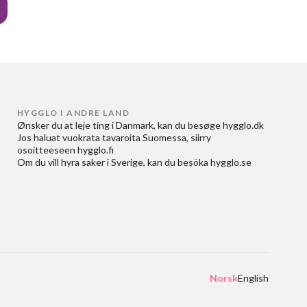
HYGGLO I ANDRE LAND
Ønsker du at
leje ting i Danmark
, kan du besøge
hygglo.dk
Jos haluat
vuokrata tavaroita Suomessa
, siirry
osoitteeseen
hygglo.fi
Om du vill
hyra saker i Sverige
, kan du besöka
hygglo.se
Norsk
English