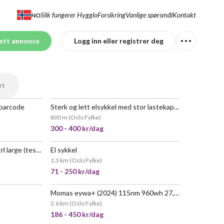
Slik fungerer Hygglo
Forsikring
Vanlige spørsmål
Kontakt
NO
ett annonse
Logg inn eller registrer deg
rt
å barcode
Sterk og lett elsykkel med stor lastekapasitet
POPULÆR
POPULÆR
800 m
(
Oslo Fylke
)
300 - 400 kr/dag
Kraftig el terreng-sykkel i strl large (testvinner 2025)
El sykkel
 POPULÆR
POPULÆR
1.3 km
(
Oslo Fylke
)
71 - 250 kr/dag
Momas eywa+ (2024) 115nm 960wh 27,5”
 POPULÆR
VELDIG POPULÆR
2.6 km
(
Oslo Fylke
)
186 - 450 kr/dag