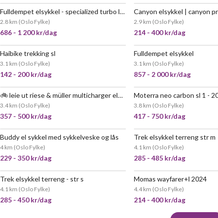
Fulldempet elsykkel - specialized turbo levo comp carbon s5 (xl)
2.8 km
(
Oslo Fylke
)
2.9 km
(
Oslo Fylke
)
686 - 1 200 kr/dag
214 - 400 kr/dag
Haibike trekking sl
Fulldempet elsykkel
POPULÆR
3.1 km
(
Oslo Fylke
)
3.1 km
(
Oslo Fylke
)
142 - 200 kr/dag
857 - 2 000 kr/dag
🚲 leie ut riese & müller multicharger elsykkel – perfekt for familie og byliv
VELDIG
3.4 km
(
Oslo Fylke
)
3.8 km
(
Oslo Fylke
)
357 - 500 kr/dag
417 - 750 kr/dag
Buddy el sykkel med sykkelveske og lås
Trek elsykkel terreng str m
VELDIG
4 km
(
Oslo Fylke
)
4.1 km
(
Oslo Fylke
)
229 - 350 kr/dag
285 - 485 kr/dag
Trek elsykkel terreng - str s
Momas wayfarer+l 2024
VELDIG POPULÆR
4.1 km
(
Oslo Fylke
)
4.4 km
(
Oslo Fylke
)
285 - 450 kr/dag
214 - 400 kr/dag