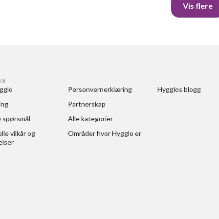
Vis flere
SS
gglo
Personvernerklæring
Hygglos blogg
ing
Partnerskap
e spørsmål
Alle kategorier
le vilkår og 
Områder hvor Hygglo er
elser