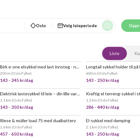
Oslo
Velg leieperiode
Oppr
l
Liste
Ka
Birk e-one elsykkel med lavt innsteg - nytt batteri
Longtail sykkel holder til p
VELDIG POPULÆR
200 m
(
Oslo Fylke
)
600 m
(
Oslo Fylke
)
143 - 245 kr/dag
143 - 250 kr/dag
Elektrisk lastesykkel til leie – din lille varebil på to hjul 🚲⚡
POPULÆR
VELDIG
1.1 km
(
Oslo Fylke
)
1.2 km
(
Oslo Fylke
)
143 - 350 kr/dag
286 - 440 kr/dag
Riese & müller load 75 med dualbattery
El-sykkel med demping
VELDIG
1.6 km
(
Oslo Fylke
)
2.1 km
(
Oslo Fylke
)
457 - 650 kr/dag
143 - 250 kr/dag