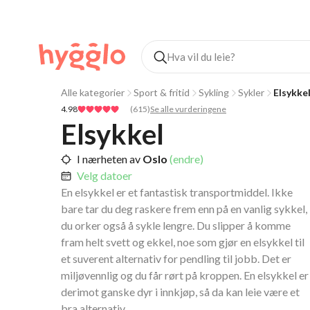
Alle kategorier
Sport & fritid
Sykling
Sykler
Elsykke
4.98
(
615
)
Se alle vurderingene
Elsykkel
I nærheten av
Oslo
(endre)
Velg datoer
En elsykkel er et fantastisk transportmiddel. Ikke
bare tar du deg raskere frem enn på en vanlig sykkel,
du orker også å sykle lengre. Du slipper å komme
fram helt svett og ekkel, noe som gjør en elsykkel til
et suverent alternativ for pendling til jobb. Det er
miljøvennlig og du får rørt på kroppen. En elsykkel er
derimot ganske dyr i innkjøp, så da kan leie være et
bra alternativ.