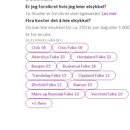
Er jeg forsikret hvis jeg leier elsykkel?
Ja. Skader er forsikret uten egenandel.
Les mer
Hva koster det å leie elsykkel?
Du kan leie elsykkel for ca. 250 kr per dag eller 1 000
kr for en uke.
LEI ELSYKKEL NÆR DEG
Oslo 58
Oslo Fylke 58
Akershus Fylke 33
Hordaland Fylke 32
Bergen 23
Buskerud Fylke 18
Trøndelag Fylke 13
Oppland Fylke 12
Østfold Fylke 12
Bærum 10
Møre og Romsdal Fylke 10
Vestfold Fylke 10
+5 flere