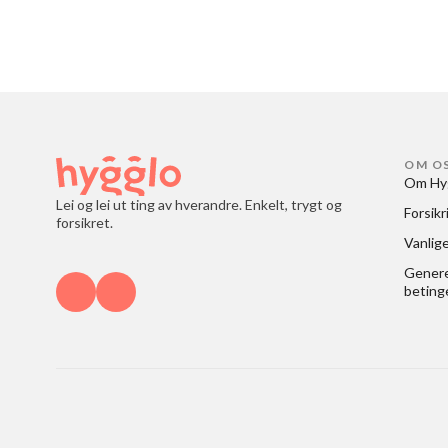
OM O
Om Hy
Lei og lei ut ting av hverandre. Enkelt, trygt og
Forsikr
forsikret.
Vanlig
Generel
beting