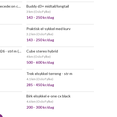
Canyon elsykkel | canyon precede:on comfort 5
Buddy d3+ midtail/longtail
NYTT!
3 km
(
Oslo Fylke
)
143 - 250 kr/dag
Praktisk el-sykkel med kurv
POPULÆR
VELDIG POPULÆR
3.2 km
(
Oslo Fylke
)
143 - 250 kr/dag
Moterra neo carbon sl 1 - 2026 - strl m (175-185 cm)
Cube stereo hybrid
 POPULÆR
POPULÆR
4 km
(
Oslo Fylke
)
500 - 600 kr/dag
Trek elsykkel terreng - str m
 POPULÆR
VELDIG POPULÆR
4.1 km
(
Oslo Fylke
)
285 - 450 kr/dag
Birk elsykkel e-one cx black
4.6 km
(
Oslo Fylke
)
200 - 300 kr/dag