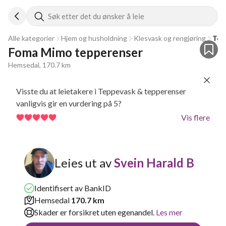
Søk etter det du ønsker å leie
Alle kategorier
Hjem og husholdning
Klesvask og rengjøring
Tep
Foma Mimo tepperenser 
Hemsedal, 170.7 km
Visste du at leietakere i Teppevask & tepperenser
vanligvis gir en vurdering på 5?
Vis flere
Leies ut av
Svein Harald B
Identifisert av BankID
Hemsedal
170.7 km
Skader er forsikret uten egenandel.
Les mer