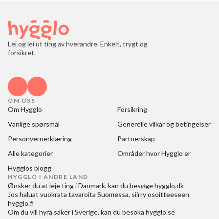
Lei og lei ut ting av hverandre. Enkelt, trygt og
forsikret.
OM OSS
Om Hygglo
Forsikring
Vanlige spørsmål
Generelle vilkår og betingelser
Personvernerklæring
Partnerskap
Alle kategorier
Områder hvor Hygglo er
Hygglos blogg
HYGGLO I ANDRE LAND
Ønsker du at
leje ting i Danmark
, kan du besøge
hygglo.dk
Jos haluat
vuokrata tavaroita Suomessa
, siirry osoitteeseen
hygglo.fi
Om du vill
hyra saker i Sverige
, kan du besöka
hygglo.se