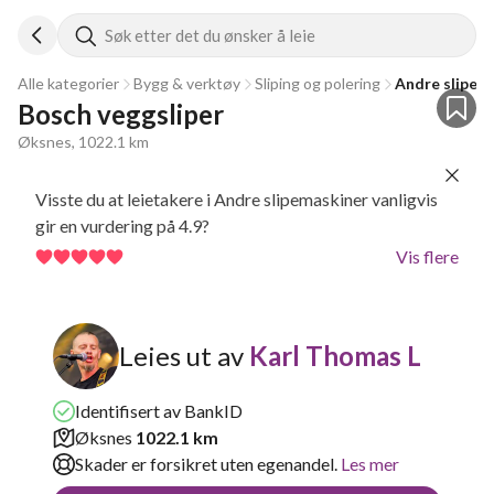
Søk etter det du ønsker å leie
Alle kategorier
Bygg & verktøy
Sliping og polering
Andre slipem
Bosch veggsliper
Øksnes, 1022.1 km
Visste du at leietakere i Andre slipemaskiner vanligvis
gir en vurdering på 4.9?
Vis flere
Leies ut av
Karl Thomas L
Identifisert av BankID
Øksnes
1022.1 km
Skader er forsikret uten egenandel.
Les mer