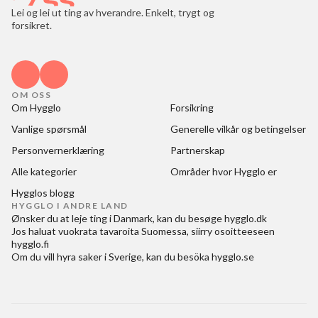
Lei og lei ut ting av hverandre. Enkelt, trygt og
forsikret.
OM OSS
Om Hygglo
Forsikring
Vanlige spørsmål
Generelle vilkår og betingelser
Personvernerklæring
Partnerskap
Alle kategorier
Områder hvor Hygglo er
Hygglos blogg
HYGGLO I ANDRE LAND
Ønsker du at
leje ting i Danmark
, kan du besøge
hygglo.dk
Jos haluat
vuokrata tavaroita Suomessa
, siirry osoitteeseen
hygglo.fi
Om du vill
hyra saker i Sverige
, kan du besöka
hygglo.se