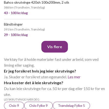
Bahco skrutvinge 420sh 100x200mm, 2 stk
388 km
(
Trondheim, Trøndelag
)
43 - 100 kr/dag
Båndtvinger
391 km
(
Trondheim, Trøndelag
)
29 - 100 kr/dag
Vis flere
Verktøy for å holde materialer fast under arbeid, som ved
liming eller saging.
Er jeg forsikret hvis jeg leier skrutvinge?
Ja. Skader er forsikret uten egenandel.
Les mer
Hva koster det å leie skrutvinge?
Du kan leie skrutvinge for ca. 50 kr per dag eller 150 kr for en
uke.
LEI SKRUTVINGE NÆR DEG
Oslo 9
Oslo Fylke 9
Trøndelag Fylke 5