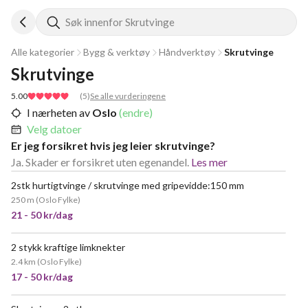
Søk innenfor Skrutvinge
Alle kategorier
Bygg & verktøy
Håndverktøy
Skrutvinge
Skrutvinge
5.00
(
5
)
Se alle vurderingene
I nærheten av
Oslo
(endre)
Velg datoer
Er jeg forsikret hvis jeg leier skrutvinge?
Ja. Skader er forsikret uten egenandel.
Les mer
2stk hurtigtvinge / skrutvinge med gripevidde:150 mm
250 m
(
Oslo Fylke
)
21 - 50 kr/dag
2 stykk kraftige limknekter
POPULÆR
2.4 km
(
Oslo Fylke
)
17 - 50 kr/dag