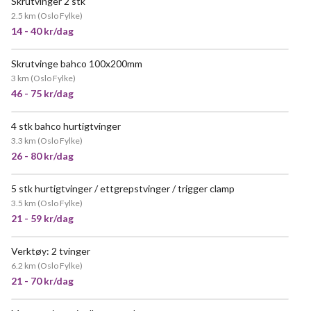
Skrutvinger 2 stk
2.5 km
(
Oslo Fylke
)
14 - 40 kr/dag
Skrutvinge bahco 100x200mm
3 km
(
Oslo Fylke
)
46 - 75 kr/dag
4 stk bahco hurtigtvinger
NYTT!
3.3 km
(
Oslo Fylke
)
26 - 80 kr/dag
5 stk hurtigtvinger / ettgrepstvinger / trigger clamp
3.5 km
(
Oslo Fylke
)
21 - 59 kr/dag
Verktøy: 2 tvinger
6.2 km
(
Oslo Fylke
)
21 - 70 kr/dag