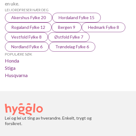
en uke.
LEI JORDFRESER NÆR DEG
Akershus Fylke 20
Hordaland Fylke 15
Rogaland Fylke 12
Bergen 9
Hedmark Fylke 8
Vestfold Fylke 8
Østfold Fylke 7
Nordland Fylke 6
Trøndelag Fylke 6
POPULÆRE SØK
Honda
Stiga
Husqvarna
Lei og lei ut ting av hverandre. Enkelt, trygt og
forsikret.