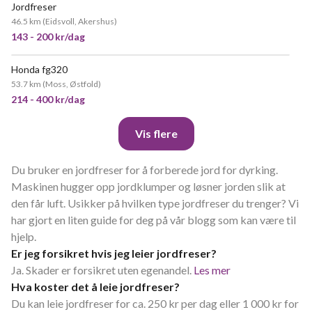
Jordfreser
46.5 km
(
Eidsvoll, Akershus
)
143 - 200 kr/dag
Honda fg320
VELDIG POPULÆR
53.7 km
(
Moss, Østfold
)
214 - 400 kr/dag
Vis flere
Du bruker en jordfreser for å forberede jord for dyrking.
Maskinen hugger opp jordklumper og løsner jorden slik at
den får luft. Usikker på hvilken type jordfreser du trenger? Vi
har gjort en liten guide for deg på vår blogg som kan være til
hjelp.
Er jeg forsikret hvis jeg leier jordfreser?
Ja. Skader er forsikret uten egenandel.
Les mer
Hva koster det å leie jordfreser?
Du kan leie jordfreser for ca. 250 kr per dag eller 1 000 kr for