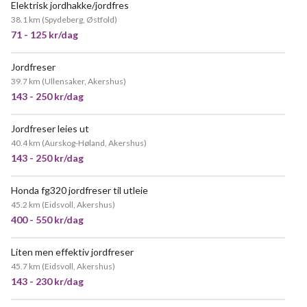
Elektrisk jordhakke/jordfres
VELDIG POPULÆR
38.1 km
(
Spydeberg, Østfold
)
71 - 125 kr/dag
Jordfreser
VELDIG POPULÆR
39.7 km
(
Ullensaker, Akershus
)
143 - 250 kr/dag
Jordfreser leies ut
POPULÆR
40.4 km
(
Aurskog-Høland, Akershus
)
143 - 250 kr/dag
Honda fg320 jordfreser til utleie
VELDIG POPULÆR
45.2 km
(
Eidsvoll, Akershus
)
400 - 550 kr/dag
Liten men effektiv jordfreser
VELDIG POPULÆR
45.7 km
(
Eidsvoll, Akershus
)
143 - 230 kr/dag