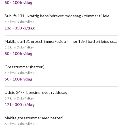
50 - 100 kr/dag
Stihl fs 131 - kraftig bensindrevet ryddesag / trimmer til leie.
VELDIG POPULÆR
5.4 km
(
Oslo Fylke
)
136 - 350 kr/dag
Makita dur181 gresstrimmer/trådtrimmer 18v | batteri leies separat
5.5 km
(
Oslo Fylke
)
50 - 100 kr/dag
Gresstrimmer (batteri)
POPULÆR
5.6 km
(
Oslo Fylke
)
50 - 100 kr/dag
Utleie 24/7: bensindrevet ryddesag
VELDIG POPULÆR
5.7 km
(
Oslo Fylke
)
171 - 300 kr/dag
Makita gresstrimmer med batteri
6.2 km
(
Oslo Fylke
)