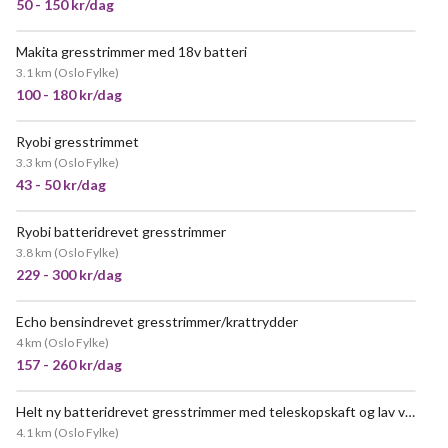
50 - 150 kr/dag
Makita gresstrimmer med 18v batteri
POPULÆR
3.1 km
(
Oslo Fylke
)
100 - 180 kr/dag
Ryobi gresstrimmet
3.3 km
(
Oslo Fylke
)
43 - 50 kr/dag
Ryobi batteridrevet gresstrimmer
3.8 km
(
Oslo Fylke
)
229 - 300 kr/dag
Echo bensindrevet gresstrimmer/krattrydder
POPULÆR
4 km
(
Oslo Fylke
)
157 - 260 kr/dag
Helt ny batteridrevet gresstrimmer med teleskopskaft og lav vekt - utleie
4.1 km
(
Oslo Fylke
)