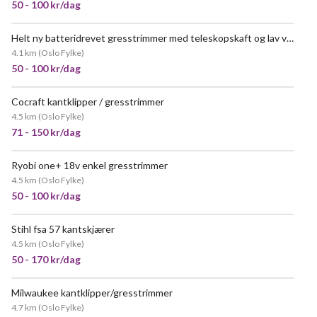
50 - 100 kr/dag
Helt ny batteridrevet gresstrimmer med teleskopskaft og lav vekt - utleie
4.1 km
(
Oslo Fylke
)
50 - 100 kr/dag
Cocraft kantklipper / gresstrimmer
4.5 km
(
Oslo Fylke
)
71 - 150 kr/dag
Ryobi one+ 18v enkel gresstrimmer
4.5 km
(
Oslo Fylke
)
50 - 100 kr/dag
Stihl fsa 57 kantskjærer
4.5 km
(
Oslo Fylke
)
50 - 170 kr/dag
Milwaukee kantklipper/gresstrimmer
VELDIG POPULÆR
4.7 km
(
Oslo Fylke
)