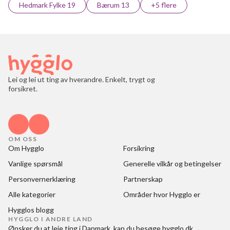
Hedmark Fylke 19
Bærum 13
+5 flere
Lei og lei ut ting av hverandre. Enkelt, trygt og
forsikret.
OM OSS
Om Hygglo
Forsikring
Vanlige spørsmål
Generelle vilkår og betingelser
Personvernerklæring
Partnerskap
Alle kategorier
Områder hvor Hygglo er
Hygglos blogg
HYGGLO I ANDRE LAND
Ønsker du at
leje ting i Danmark
, kan du besøge
hygglo.dk