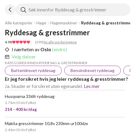
Søk innenfor Ryddesag & gresstrimmer
Alle kategorier
Hage
Hagemaskiner
Ryddesag & gresstrimmer
Ryddesag & gresstrimmer
4.98
(
290
)
Se alle vurderingene
I nærheten av
Oslo
(endre)
Velg datoer
KATEGORIER INNEN RYDDESAG & GRESSTRIMMER
Batteridrevet ryddesag
Bensindrevet ryddesag
El
Er jeg forsikret hvis jeg leier ryddesag & gresstrimmer?
Ja. Skader er forsikret uten egenandel.
Les mer
Husqvarna 336fr ryddesag
VELDIG POPULÆR
1.7 km
(
Oslo Fylke
)
214 - 400 kr/dag
Makita gresstrimmer 10,8v 230mm ur100dzx
POPULÆR
2.4 km
(
Oslo Fylke
)