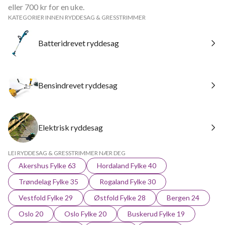
eller 700 kr for en uke.
KATEGORIER INNEN RYDDESAG & GRESSTRIMMER
Batteridrevet ryddesag
Bensindrevet ryddesag
Elektrisk ryddesag
LEI RYDDESAG & GRESSTRIMMER NÆR DEG
Akershus Fylke 63
Hordaland Fylke 40
Trøndelag Fylke 35
Rogaland Fylke 30
Vestfold Fylke 29
Østfold Fylke 28
Bergen 24
Oslo 20
Oslo Fylke 20
Buskerud Fylke 19