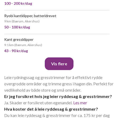
100 - 200 kr/dag
Ryobi kantklipper, batteridrevet
NYTT!
9 km
(
Bærum, Akershus
)
50 - 100 kr/dag
Kant gressklipper
POPULÆR
9.1 km
(
Bærum, Akershus
)
43 - 90 kr/dag
Vis flere
Leie rydningssag og gresstrimmer for å effektivt rydde
overgrodde områder og trimme gress i hagen din. Perfekt for
vedlikehold av både store og små områder.
Er jeg forsikret hvis jeg leier ryddesag & gresstrimmer?
Ja. Skader er forsikret uten egenandel.
Les mer
Hva koster det å leie ryddesag & gresstrimmer?
Du kan leie ryddesag & gresstrimmer for ca. 175 kr per dag