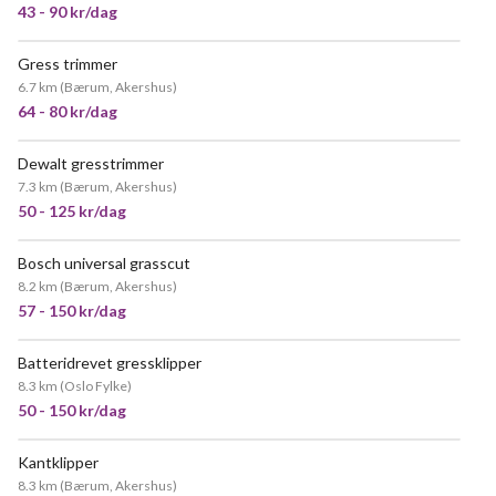
43 - 90 kr/dag
Gress trimmer
6.7 km
(
Bærum, Akershus
)
64 - 80 kr/dag
Dewalt gresstrimmer
7.3 km
(
Bærum, Akershus
)
50 - 125 kr/dag
Bosch universal grasscut
POPULÆR
8.2 km
(
Bærum, Akershus
)
57 - 150 kr/dag
Batteridrevet gressklipper
8.3 km
(
Oslo Fylke
)
50 - 150 kr/dag
Kantklipper
8.3 km
(
Bærum, Akershus
)