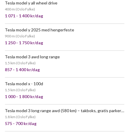
Tesla model y all wheel drive
400 m
(
Oslo Fylke
)
1 071 - 1 400 kr/dag
Tesla model y 2025 med hengerfeste
900 m
(
Oslo Fylke
)
1 250 - 1 750 kr/dag
Tesla model 3 awd long range
1.5 km
(
Oslo Fylke
)
857 - 1 400 kr/dag
Tesla model x - 100d
POPULÆR
1.5 km
(
Oslo Fylke
)
1 000 - 1 800 kr/dag
Tesla model 3 long range awd (580 km) – takboks, gratis parkering i oslo
1.8 km
(
Oslo Fylke
)
575 - 700 kr/dag