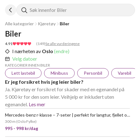
Søk innenfor Biler
Alle kategorier
Kjøretøy
Biler
Biler
4.91
(
149
)
Se alle vurderingene
I nærheten av
Oslo
(endre)
Velg datoer
KATEGORIER INNEN BILER
Lett lastebil
Minibuss
Personbil
Varebil
Er jeg forsikret hvis jeg leier biler?
Ja. Kjøretøy er forsikret for skader med en egenandel på
5 000 kr for den som leier. Veihjelp er inkludert uten
egenandel.
Les mer
Mercedes-benz r-klasse – 7-seter | perfekt for langtur, fjellet og europa
300 m
(
Oslo Fylke
)
995 - 998 kr/dag