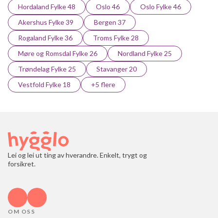
Hordaland Fylke 48
Oslo 46
Oslo Fylke 46
Akershus Fylke 39
Bergen 37
Rogaland Fylke 36
Troms Fylke 28
Møre og Romsdal Fylke 26
Nordland Fylke 25
Trøndelag Fylke 25
Stavanger 20
Vestfold Fylke 18
+5 flere
Lei og lei ut ting av hverandre. Enkelt, trygt og
forsikret.
OM OSS