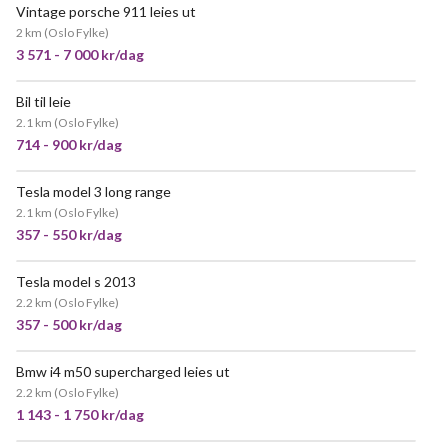
Vintage porsche 911 leies ut
2 km
(
Oslo Fylke
)
3 571 - 7 000 kr/dag
Bil til leie
NYTT!
2.1 km
(
Oslo Fylke
)
714 - 900 kr/dag
Tesla model 3 long range
POPULÆR
2.1 km
(
Oslo Fylke
)
357 - 550 kr/dag
Tesla model s 2013
NYTT!
2.2 km
(
Oslo Fylke
)
357 - 500 kr/dag
Bmw i4 m50 supercharged leies ut
2.2 km
(
Oslo Fylke
)
1 143 - 1 750 kr/dag