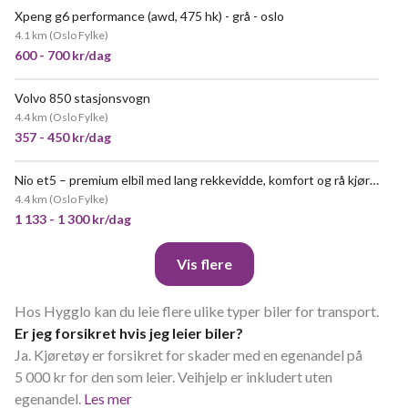
Xpeng g6 performance (awd, 475 hk) - grå - oslo
4.1 km
(
Oslo Fylke
)
600 - 700 kr/dag
Volvo 850 stasjonsvogn
4.4 km
(
Oslo Fylke
)
357 - 450 kr/dag
Nio et5 – premium elbil med lang rekkevidde, komfort og rå kjøreglede ⚡️
4.4 km
(
Oslo Fylke
)
1 133 - 1 300 kr/dag
Vis flere
Hos Hygglo kan du leie flere ulike typer biler for transport.
Er jeg forsikret hvis jeg leier biler?
Ja. Kjøretøy er forsikret for skader med en egenandel på
5 000 kr for den som leier. Veihjelp er inkludert uten
egenandel.
Les mer