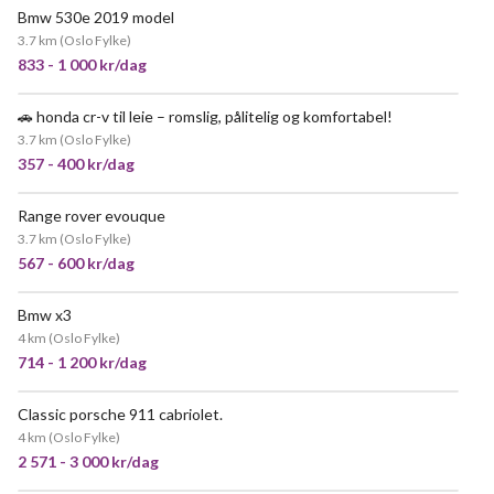
Bmw 530e 2019 model
3.7 km
(
Oslo Fylke
)
833 - 1 000 kr/dag
🚗 honda cr-v til leie – romslig, pålitelig og komfortabel!
VELDIG POPULÆR
3.7 km
(
Oslo Fylke
)
357 - 400 kr/dag
Range rover evouque
POPULÆR
3.7 km
(
Oslo Fylke
)
567 - 600 kr/dag
Bmw x3
4 km
(
Oslo Fylke
)
714 - 1 200 kr/dag
Classic porsche 911 cabriolet.
POPULÆR
4 km
(
Oslo Fylke
)
2 571 - 3 000 kr/dag