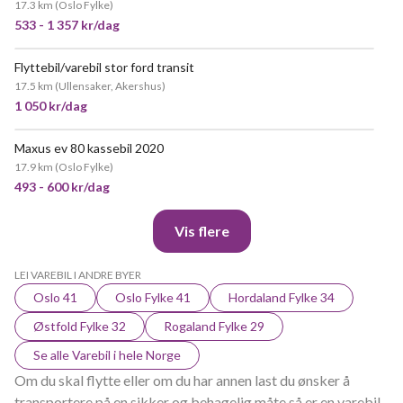
17.3 km
(
Oslo Fylke
)
533 - 1 357 kr/dag
Flyttebil/varebil stor ford transit
VELDIG POPULÆR
17.5 km
(
Ullensaker, Akershus
)
1 050 kr/dag
Maxus ev 80 kassebil 2020
VELDIG POPULÆR
17.9 km
(
Oslo Fylke
)
493 - 600 kr/dag
Vis flere
LEI VAREBIL I ANDRE BYER
Oslo 41
Oslo Fylke 41
Hordaland Fylke 34
Østfold Fylke 32
Rogaland Fylke 29
Se alle Varebil i hele Norge
Om du skal flytte eller om du har annen last du ønsker å
transportere på en sikker og behagelig måte så er en varebil