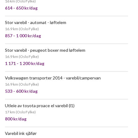
16 km
(
Oslo Fylke
)
614 - 650 kr/dag
Stor varebil - automat - løftelem
NYTT!
16.9 km
(
Oslo Fylke
)
857 - 1 000 kr/dag
Stor varebil - peugeot boxer med løftelem
VELDIG POPULÆR
16.9 km
(
Oslo Fylke
)
1 171 - 1 200 kr/dag
Volkswagen transporter 2014 - varebil/campervan
16.9 km
(
Oslo Fylke
)
533 - 600 kr/dag
Utleie av toyota proace el varebil (l1)
17 km
(
Oslo Fylke
)
800 kr/dag
Varebil ink sjåfør
POPULÆR