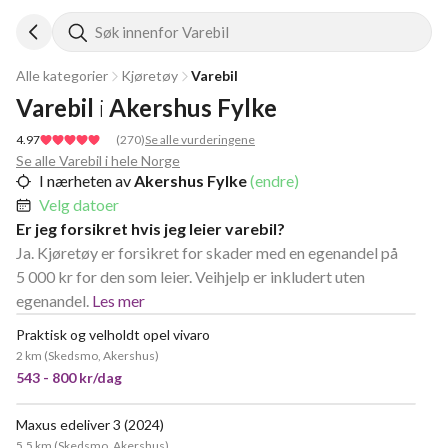
Søk innenfor Varebil
Alle kategorier
Kjøretøy
Varebil
Varebil
i
Akershus Fylke
4.97
(
270
)
Se alle vurderingene
Se alle Varebil i hele Norge
I nærheten av
Akershus Fylke
(endre)
Velg datoer
Er jeg forsikret hvis jeg leier varebil?
Ja. Kjøretøy er forsikret for skader med en egenandel på
5 000 kr for den som leier. Veihjelp er inkludert uten
egenandel.
Les mer
Praktisk og velholdt opel vivaro
POPULÆR
2 km
(
Skedsmo, Akershus
)
543 - 800 kr/dag
Maxus edeliver 3 (2024)
5.5 km
(
Skedsmo, Akershus
)