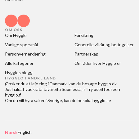
OM OSS
Om Hygglo
Forsikring
Vanlige spørsmål
Generelle vilkår og betingelser
Personvernerklæring
Partnerskap
Alle kategorier
Områder hvor Hygglo er
Hygglos blogg
HYGGLO I ANDRE LAND
Ønsker du at
leje ting i Danmark
, kan du besøge
hygglo.dk
Jos haluat
vuokrata tavaroita Suomessa
, siirry osoitteeseen
hygglo.fi
Om du vill
hyra saker i Sverige
, kan du besöka
hygglo.se
Norsk
English