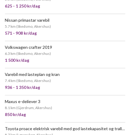
625 - 1 250 kr/dag
Nissan primastar varebil
VELDIG POPULÆR
5.7 km
(
Skedsmo, Akershus
)
571 - 908 kr/dag
Volkswagen crafter 2019
VELDIG POPULÆR
6.3 km
(
Skedsmo, Akershus
)
1 500 kr/dag
Varebil med lasteplan og kran
VELDIG POPULÆR
7.4 km
(
Skedsmo, Akershus
)
936 - 1 350 kr/dag
Maxus e-deliever 3
8.1 km
(
Gjerdrum, Akershus
)
850 kr/dag
Toyota proace elektrisk varebil med god lastekapasitet og tralle (gratis parkering og bom i oslo!)
VELDIG POPULÆR
8.7 km
(
Lørenskog, Akershus
)