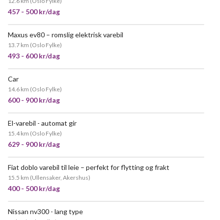
12.6 km
(
Oslo Fylke
)
457 - 500 kr/dag
Maxus ev80 – romslig elektrisk varebil
VELDIG POPULÆR
13.7 km
(
Oslo Fylke
)
493 - 600 kr/dag
Car
NYTT!
14.6 km
(
Oslo Fylke
)
600 - 900 kr/dag
El-varebil - automat gir
NYTT!
15.4 km
(
Oslo Fylke
)
629 - 900 kr/dag
Fiat doblo varebil til leie – perfekt for flytting og frakt
15.5 km
(
Ullensaker, Akershus
)
400 - 500 kr/dag
Nissan nv300 - lang type
VELDIG POPULÆR