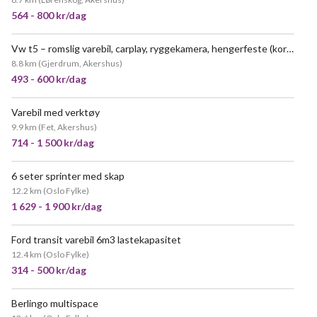
564 - 800 kr/dag
Vw t5 – romslig varebil, carplay, ryggekamera, hengerfeste (kort versjon)
VELDIG POPULÆR
8.8 km
(
Gjerdrum, Akershus
)
493 - 600 kr/dag
Varebil med verktøy
9.9 km
(
Fet, Akershus
)
714 - 1 500 kr/dag
6 seter sprinter med skap
12.2 km
(
Oslo Fylke
)
1 629 - 1 900 kr/dag
Ford transit varebil 6m3 lastekapasitet
12.4 km
(
Oslo Fylke
)
314 - 500 kr/dag
Berlingo multispace