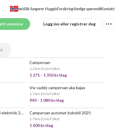
Slik fungerer Hygglo
Forsikring
Vanlige spørsmål
Kontakt
NO
ett annonse
Logg inn eller registrer deg
rt
Campervan
1.2 km
(
Oslo Fylke
)
1 271 - 1 350 kr/dag
Vw caddy campervan aka bajas
1.7 km
(
Oslo Fylke
)
943 - 1 080 kr/dag
Campervan automat bybobil elektrisk 2025
Campervan automat bybobil 2025
POPULÆR
1.7 km
(
Oslo Fylke
)
1 600 kr/dag