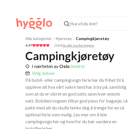
Alle kategorier
Kjøretøy
Campingkjøretøy
4.97
(
260
)
Se alle vurderingene
Campingkjøretøy
I nærheten av
Oslo
(endre)
Velg datoer
På bobil- eller campingvogn ferie har du frihet til å
oppleve alt hva vårt vakre land har å by på, samtidig
som at du er sikret en god natts søvn hver eneste
natt. Bobilen/vognen tilbyr god plass for bagasje, så
pakk med alt du skulle tenke deg å trenge for en så
optimal ferie som mulig. Les mer om å leie
campingvogn her og hvorfor du bør vurdere en
bobilferie her .