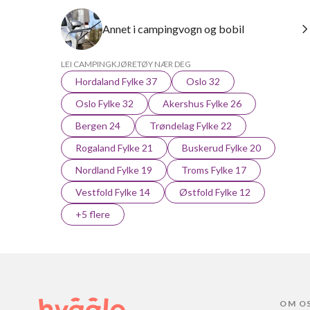
Annet i campingvogn og bobil
LEI CAMPINGKJØRETØY NÆR DEG
Hordaland Fylke 37
Oslo 32
Oslo Fylke 32
Akershus Fylke 26
Bergen 24
Trøndelag Fylke 22
Rogaland Fylke 21
Buskerud Fylke 20
Nordland Fylke 19
Troms Fylke 17
Vestfold Fylke 14
Østfold Fylke 12
+5 flere
OM O