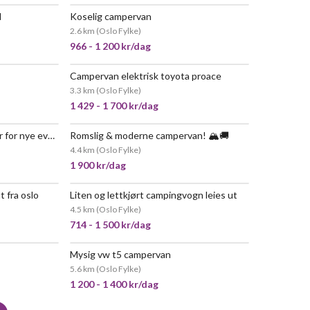
l
Koselig campervan
 POPULÆR
2.6 km
(
Oslo Fylke
)
966 - 1 200 kr/dag
Campervan elektrisk toyota proace
POPULÆR
3.3 km
(
Oslo Fylke
)
1 429 - 1 700 kr/dag
Toyota hiace campervan klar for nye eventyr
Romslig & moderne campervan! 🏔️🚚
POPULÆR
4.4 km
(
Oslo Fylke
)
1 900 kr/dag
t fra oslo
Liten og lettkjørt campingvogn leies ut
 POPULÆR
POPULÆR
4.5 km
(
Oslo Fylke
)
714 - 1 500 kr/dag
!
Mysig vw t5 campervan
POPULÆR
VELDIG POPULÆR
5.6 km
(
Oslo Fylke
)
1 200 - 1 400 kr/dag