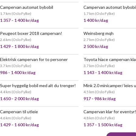
Campervan automat bybobil
Campervan automat bybobi
VELDIG
1.7 km
(
Oslo Fylke
)
1.7 km
(
Oslo Fylke
)
1 357 - 1 400 kr/dag
1 400 kr/dag
Peugeot boxer 2018 campervan!
Weinsberg mqh
POPULÆR
2.6 km
(
Oslo Fylke
)
2.7 km
(
Oslo Fylke
)
1 429 - 1 800 kr/dag
2 500 kr/dag
Elektrisk campervan for to personer
3.7 km
(
Oslo Fylke
)
3.7 km
(
Oslo Fylke
)
986 - 1 400 kr/dag
1 143 - 1 400 kr/dag
Super hyggelig bobil med alt du trenger!
Mink 2.0 minicamper/ leies u
VELDIG POPULÆR
VELDIG
4.4 km
(
Oslo Fylke
)
4.5 km
(
Oslo Fylke
)
1 650 - 2 000 kr/dag
917 - 986 kr/dag
Campervan til utleie
Campervan klar for eventyr
VELDIG POPULÆR
4.6 km
(
Oslo Fylke
)
4.8 km
(
Oslo Fylke
)
1 429 - 1 600 kr/dag
1 357 - 1 500 kr/dag