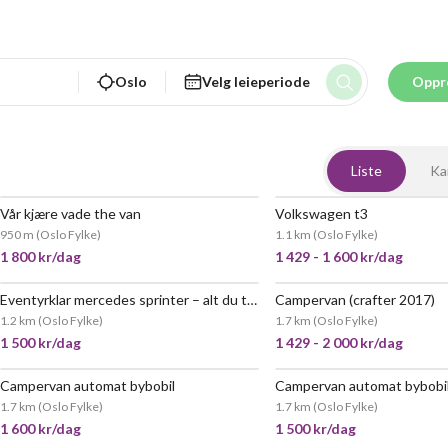
Oslo
Velg leieperiode
Oppr
Liste
Ka
Vår kjære vade the van
Volkswagen t3
VELDIG POPULÆR
950 m
(
Oslo Fylke
)
1.1 km
(
Oslo Fylke
)
1 800 kr/dag
1 429 - 1 600 kr/dag
Eventyrklar mercedes sprinter – alt du trenger for to på tur
Campervan (crafter 2017)
1.2 km
(
Oslo Fylke
)
1.7 km
(
Oslo Fylke
)
1 500 kr/dag
1 429 - 2 000 kr/dag
Campervan automat bybobil
1.7 km
(
Oslo Fylke
)
1.7 km
(
Oslo Fylke
)
1 600 kr/dag
1 500 kr/dag