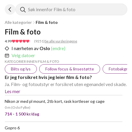
Søk innenfor Film & foto
Alle kategorier
Film & foto
Film & foto
4.99
(
9251
)
Se alle vurderingene
I nærheten av
Oslo
(endre)
Velg datoer
KATEGORIER INNEN FILM & FOTO
Blits og lys
Follow focus & linsestøtte
Fotobakgru
Er jeg forsikret hvis jeg leier film & foto?
Ja. Film- og fotoutstyr er forsikret uten egenandel ved skade.
Les mer
Nikon zr med pl mount, 2tb kort, rask kortleser og cage
0 m
(
Oslo Fylke
)
714 - 1 500 kr/dag
Gopro 6
VELDIG POPULÆR