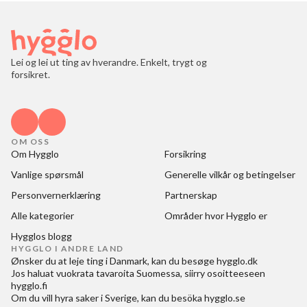
Lei og lei ut ting av hverandre. Enkelt, trygt og
forsikret.
OM OSS
Om Hygglo
Forsikring
Vanlige spørsmål
Generelle vilkår og betingelser
Personvernerklæring
Partnerskap
Alle kategorier
Områder hvor Hygglo er
Hygglos blogg
HYGGLO I ANDRE LAND
Ønsker du at
leje ting i Danmark
, kan du besøge
hygglo.dk
Jos haluat
vuokrata tavaroita Suomessa
, siirry osoitteeseen
hygglo.fi
Om du vill
hyra saker i Sverige
, kan du besöka
hygglo.se