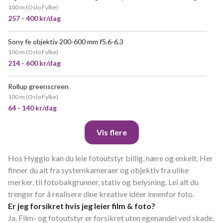
100 m
(
Oslo Fylke
)
257 - 400 kr/dag
Sony fe objektiv 200-600 mm f5.6-6.3
POPULÆR
100 m
(
Oslo Fylke
)
214 - 600 kr/dag
Rollup greenscreen
100 m
(
Oslo Fylke
)
64 - 140 kr/dag
Vis flere
Hos Hygglo kan du leie fotoutstyr billig, nære og enkelt. Her
finner du alt fra systemkameraer og objektiv fra ulike
merker, til fotobakgrunner, stativ og belysning. Lei alt du
trenger for å realisere dine kreative idéer innenfor foto.
Er jeg forsikret hvis jeg leier film & foto?
Ja. Film- og fotoutstyr er forsikret uten egenandel ved skade.