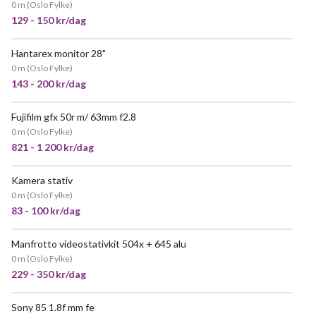
0 m
(
Oslo Fylke
)
129 - 150 kr/dag
Hantarex monitor 28"
0 m
(
Oslo Fylke
)
143 - 200 kr/dag
Fujifilm gfx 50r m/ 63mm f2.8
0 m
(
Oslo Fylke
)
821 - 1 200 kr/dag
Kamera stativ
VELDIG POPULÆR
0 m
(
Oslo Fylke
)
83 - 100 kr/dag
Manfrotto videostativkit 504x + 645 alu
POPULÆR
0 m
(
Oslo Fylke
)
229 - 350 kr/dag
Sony 85 1.8f mm fe
VELDIG POPULÆR