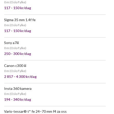
0 m
(
Oslo Fylke
)
117 - 150 kr/dag
Sigma 35 mm 1.4f fe
VELDIG POPULÆR
0 m
(
Oslo Fylke
)
117 - 150 kr/dag
Sony a7iii
VELDIG POPULÆR
0 m
(
Oslo Fylke
)
250 - 300 kr/dag
Canon c300 iii
0 m
(
Oslo Fylke
)
2 857 - 4 300 kr/dag
Insta 360 kamera
0 m
(
Oslo Fylke
)
194 - 340 kr/dag
Vario-tessar® t* fe 24–70 mm f4 za oss