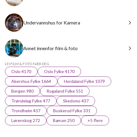
Undervannshus for Kamera
Annet innenfor film & foto
LEI FILM & FOTO NÆR DEG
Oslo 4170
Oslo Fylke 4170
Akershus Fylke 1664
Hordaland Fylke 1079
Bergen 980
Rogaland Fylke 551
Trøndelag Fylke 477
Skedsmo 437
Trondheim 437
Buskerud Fylke 331
Lørenskog 272
Bærum 250
+5 flere