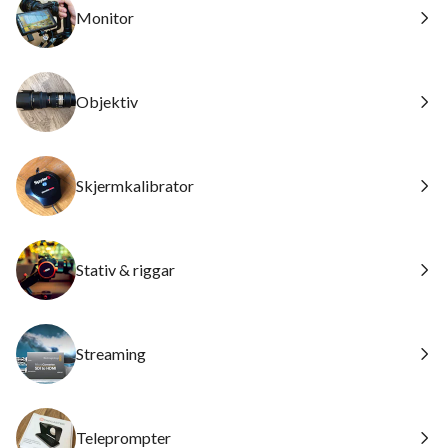
Monitor
Objektiv
Skjermkalibrator
Stativ & riggar
Streaming
Teleprompter