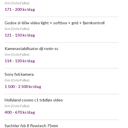
0 m
(
Oslo Fylke
)
171 - 200 kr/dag
Godox sl-60w video light + softbox + grid + fjernkontroll
0 m
(
Oslo Fylke
)
121 - 150 kr/dag
Kamerastabilisator dji ronin-sc
POPULÆR
0 m
(
Oslo Fylke
)
114 - 130 kr/dag
Sony fx6 kamera
0 m
(
Oslo Fylke
)
1 500 - 2 500 kr/dag
Hollyland cosmo c1 trådløs video
0 m
(
Oslo Fylke
)
400 - 670 kr/dag
Sachtler fsb 8 flowtech 75mm