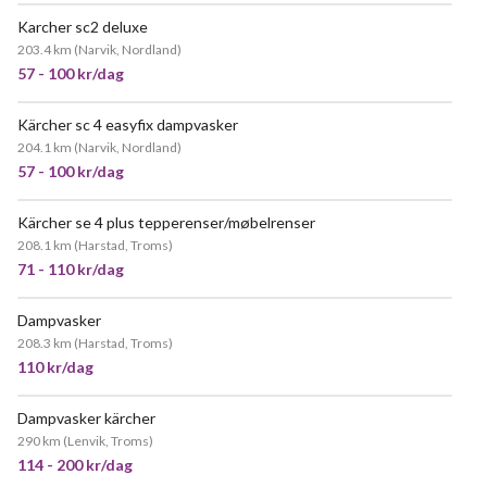
Karcher sc2 deluxe
203.4 km
(
Narvik, Nordland
)
57 - 100 kr/dag
Kärcher sc 4 easyfix dampvasker
204.1 km
(
Narvik, Nordland
)
57 - 100 kr/dag
Kärcher se 4 plus tepperenser/møbelrenser
208.1 km
(
Harstad, Troms
)
71 - 110 kr/dag
Dampvasker
VELDIG POPULÆR
208.3 km
(
Harstad, Troms
)
110 kr/dag
Dampvasker kärcher
290 km
(
Lenvik, Troms
)
114 - 200 kr/dag