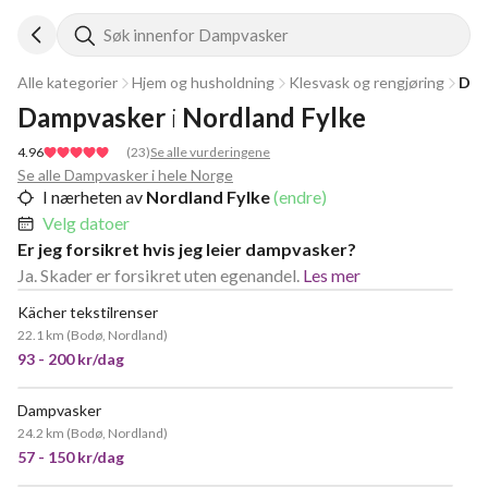
Søk innenfor Dampvasker
Alle kategorier
Hjem og husholdning
Klesvask og rengjøring
Dam
Dampvasker
i
Nordland Fylke
4.96
(
23
)
Se alle vurderingene
Se alle Dampvasker i hele Norge
I nærheten av
Nordland Fylke
(endre)
Velg datoer
Er jeg forsikret hvis jeg leier dampvasker?
Ja. Skader er forsikret uten egenandel.
Les mer
Kächer tekstilrenser
22.1 km
(
Bodø, Nordland
)
93 - 200 kr/dag
Dampvasker
VELDIG POPULÆR
24.2 km
(
Bodø, Nordland
)
57 - 150 kr/dag