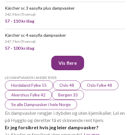
Kärcher sc 3 easyfix plus dampvasker
VELDIG POPULÆR
342.9 km
(
Tromsø
)
57 - 110 kr/dag
Kärcher sc 4 easyfix dampvasker
POPULÆR
347.7 km
(
Tromsø
)
57 - 100 kr/dag
Vis flere
LEI DAMPVASKER I ANDRE BYER
Hordaland Fylke 55
Oslo 48
Oslo Fylke 48
Akershus Fylke 42
Bergen 33
Se alle Dampvasker i hele Norge
En dampvasker rengjør i dybden og uten kjemikalier. Lei en
på Hygglo og deretter få et skinnende rent hjem.
Er jeg forsikret hvis jeg leier dampvasker?
Ja. Skader er forsikret uten egenandel.
Les mer