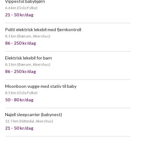
Vippestol babybjørn
6.6 km
(
Oslo Fylke
)
21 - 50 kr/dag
Politi elektrisk lekebil med fjernkontroll
8.1 km
(
Bærum, Akershus
)
86 - 250 kr/dag
Elektrisk lekebil for barn
8.1 km
(
Bærum, Akershus
)
86 - 250 kr/dag
Moonboon vugge med stativ til baby
8.5 km
(
Oslo Fylke
)
50 - 80 kr/dag
Najell sleepcarrier (babynest)
12.7 km
(
Nittedal, Akershus
)
21 - 50 kr/dag