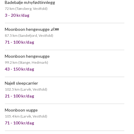
Badebalje m/nyfødtinnlegg
72 km
(
Tønsberg, Vestfold
)
3 - 20 kr/dag
Moonboon hengevugge 👶💤
87.5 km
(
Sandefjord, Vestfold
)
71 - 100 kr/dag
Moonboon hengevugge
99.2 km
(
Stange, Hedmark
)
43 - 150 kr/dag
Najell sleepcarrier
102.5 km
(
Larvik, Vestfold
)
21 - 100 kr/dag
Moonboon vugge
105.4 km
(
Larvik, Vestfold
)
71 - 100 kr/dag