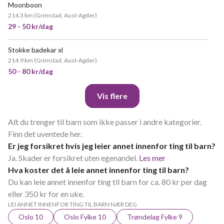
Moonboon
214.3 km
(
Grimstad, Aust-Agder
)
29 - 50 kr/dag
Stokke badekar xl
214.9 km
(
Grimstad, Aust-Agder
)
50 - 80 kr/dag
Vis flere
Alt du trenger til barn som ikke passer i andre kategorier.
Finn det uventede her.
Er jeg forsikret hvis jeg leier annet innenfor ting til barn?
Ja. Skader er forsikret uten egenandel.
Les mer
Hva koster det å leie annet innenfor ting til barn?
Du kan leie annet innenfor ting til barn for ca. 80 kr per dag
eller 350 kr for en uke.
LEI ANNET INNENFOR TING TIL BARN NÆR DEG
Oslo 10
Oslo Fylke 10
Trøndelag Fylke 9