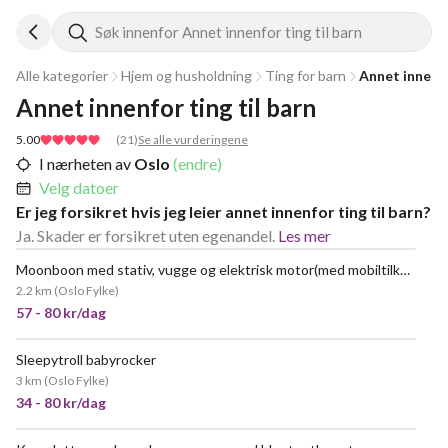
Søk innenfor Annet innenfor ting til barn
Alle kategorier
Hjem og husholdning
Ting for barn
Annet innenfo
Annet innenfor ting til barn
5.00
(
21
)
Se alle vurderingene
I nærheten av
Oslo
(endre)
Velg datoer
Er jeg forsikret hvis jeg leier annet innenfor ting til barn?
Ja. Skader er forsikret uten egenandel.
Les mer
Moonboon med stativ, vugge og elektrisk motor(med mobiltilkobling)
VELDIG POPULÆR
2.2 km
(
Oslo Fylke
)
57 - 80 kr/dag
Sleepytroll babyrocker
POPULÆR
3 km
(
Oslo Fylke
)
34 - 80 kr/dag