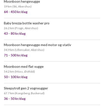
Moonboon hengevugge
19 km
(
Ski, Akershus
)
64 - 450 kr/dag
Baby brezza bottle washer pro
26.2 km
(
Frogn, Akershus
)
43 - 80 kr/dag
Moonboon hengevugge med motor og stativ
34.9 km
(
Ullensaker, Akershus
)
71 - 500 kr/dag
Moonboon med flat vugge
54.2 km
(
Moss, Østfold
)
50 - 100 kr/dag
Sleepytroll gen 2 vognvugger
67.7 km
(
Kongsberg, Buskerud
)
36 - 50 kr/dag