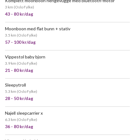
Komplett moonboon hengevugge med bluetooth-motor
VELDIG POPULÆR
3 km
(
Oslo Fylke
)
43 - 80 kr/dag
Moonboon med flat bunn + stativ
3.5 km
(
Oslo Fylke
)
57 - 100 kr/dag
Vippestol baby bjorn
3.9 km
(
Oslo Fylke
)
21 - 80 kr/dag
Sleepytroll
5.3 km
(
Oslo Fylke
)
28 - 50 kr/dag
Najell sleepcarrier x
6.3 km
(
Oslo Fylke
)
36 - 80 kr/dag