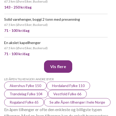
67.3 km
(
Øvre Eiker, Buskerud
)
143 - 250 kr/dag
Solid varehenger, boggi 2 tonn med presenning
67.5 km
(
Øvre Eiker, Buskerud
)
71 - 100 kr/dag
En akslet kapellhenger
67.5 km
(
Øvre Eiker, Buskerud
)
71 - 100 kr/dag
Vis flere
LEI ÅPEN TILHENGER I ANDRE BYER
Akershus Fylke 150
Hordaland Fylke 110
Trøndelag Fylke 104
Vestfold Fylke 66
Rogaland Fylke 65
Se alle Åpen tilhenger i hele Norge
En åpen tilhenger er ofte den enkleste og billigste typen
tilhenger. Med en åpen tilhenger kan du enkelt transportere