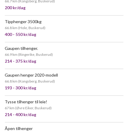
66.7 km
(
Kongsberg, Buskerud
)
200 kr/dag
Tipphenger 3500kg
POPULÆR
66.8 km
(
Hole, Buskerud
)
400 - 550 kr/dag
Gaupen tilhenger.
NYTT!
66.9 km
(
Ringerike, Buskerud
)
214 - 375 kr/dag
Gaupen henger 2020-modell
VELDIG POPULÆR
66.8 km
(
Kongsberg, Buskerud
)
193 - 300 kr/dag
Tysse tilhenger til leie!
67 km
(
Øvre Eiker, Buskerud
)
214 - 400 kr/dag
Åpen tilhenger
VELDIG POPULÆR