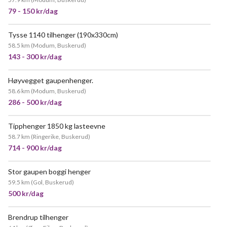
79 - 150 kr/dag
Tysse 1140 tilhenger (190x330cm)
VELDIG POPULÆR
58.5 km
(
Modum, Buskerud
)
143 - 300 kr/dag
Høyvegget gaupenhenger.
58.6 km
(
Modum, Buskerud
)
286 - 500 kr/dag
Tipphenger 1850 kg lasteevne
58.7 km
(
Ringerike, Buskerud
)
714 - 900 kr/dag
Stor gaupen boggi henger
59.5 km
(
Gol, Buskerud
)
500 kr/dag
Brendrup tilhenger
VELDIG POPULÆR