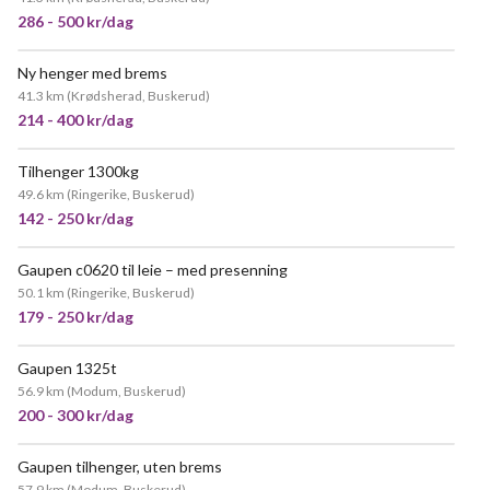
286 - 500 kr/dag
Ny henger med brems
41.3 km
(
Krødsherad, Buskerud
)
214 - 400 kr/dag
Tilhenger 1300kg
49.6 km
(
Ringerike, Buskerud
)
142 - 250 kr/dag
Gaupen c0620 til leie – med presenning
50.1 km
(
Ringerike, Buskerud
)
179 - 250 kr/dag
Gaupen 1325t
56.9 km
(
Modum, Buskerud
)
200 - 300 kr/dag
Gaupen tilhenger, uten brems
57.9 km
(
Modum, Buskerud
)