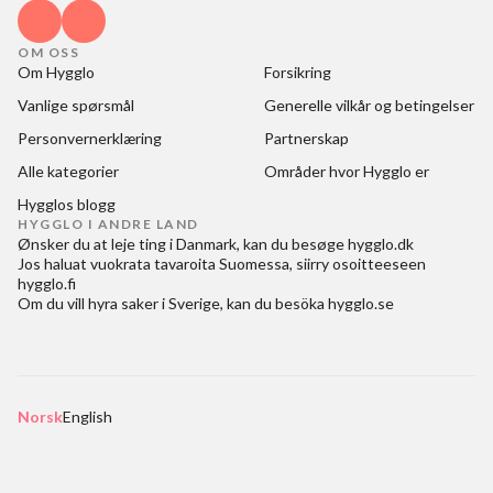
OM OSS
Om Hygglo
Forsikring
Vanlige spørsmål
Generelle vilkår og betingelser
Personvernerklæring
Partnerskap
Alle kategorier
Områder hvor Hygglo er
Hygglos blogg
HYGGLO I ANDRE LAND
Ønsker du at
leje ting i Danmark
, kan du besøge
hygglo.dk
Jos haluat
vuokrata tavaroita Suomessa
, siirry osoitteeseen
hygglo.fi
Om du vill
hyra saker i Sverige
, kan du besöka
hygglo.se
Norsk
English