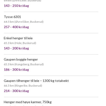
64 km
(
Øvre Eiker, Buskerud
)
143 - 250 kr/dag
Tysse 6301
POPULÆR
64.5 km
(
Øvre Eiker, Buskerud
)
257 - 400 kr/dag
Enkel henger til leie
65.3 km
(
Hole, Buskerud
)
143 - 200 kr/dag
Gaupen boggie henger
VELDIG POPULÆR
65.3 km
(
Kongsberg, Buskerud
)
186 - 300 kr/dag
Gaupen tilhenger til leie – 1300 kg totalvekt
66.5 km
(
Ringerike, Buskerud
)
214 - 300 kr/dag
Henger med høye karmer, 750kg
VELDIG POPULÆR