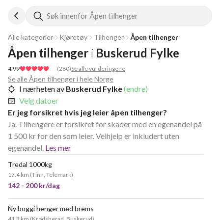
Søk innenfor Åpen tilhenger
Alle kategorier
Kjøretøy
Tilhenger
Åpen tilhenger
Åpen tilhenger
i
Buskerud Fylke
4.99
(
280
)
Se alle vurderingene
Se alle Åpen tilhenger i hele Norge
I nærheten av
Buskerud Fylke
(endre)
Velg datoer
Er jeg forsikret hvis jeg leier åpen tilhenger?
Ja. Tilhengere er forsikret for skader med en egenandel på
1 500 kr for den som leier. Veihjelp er inkludert uten
egenandel.
Les mer
Tredal 1000kg
POPULÆR
17.4 km
(
Tinn, Telemark
)
142 - 200 kr/dag
Ny boggi henger med brems
41.3 km
(
Krødsherad, Buskerud
)