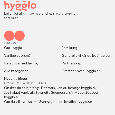
Lei og lei ut ting av hverandre. Enkelt, trygt og
forsikret.
OM OSS
Om Hygglo
Forsikring
Vanlige spørsmål
Generelle vilkår og betingelser
Personvernerklæring
Partnerskap
Alle kategorier
Områder hvor Hygglo er
Hygglos blogg
HYGGLO I ANDRE LAND
Ønsker du at
leje ting i Danmark
, kan du besøge
hygglo.dk
Jos haluat
vuokrata tavaroita Suomessa
, siirry osoitteeseen
hygglo.fi
Om du vill
hyra saker i Sverige
, kan du besöka
hygglo.se