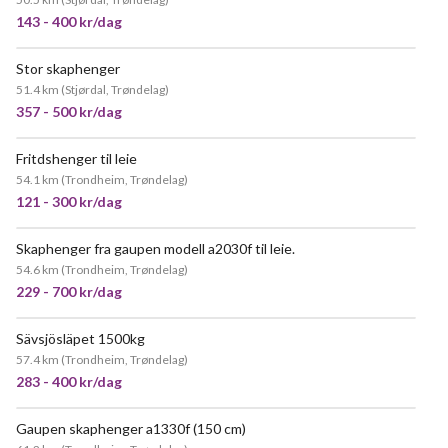
143 - 400 kr/dag
Stor skaphenger
VELDIG POPULÆR
51.4 km
(
Stjørdal, Trøndelag
)
357 - 500 kr/dag
Fritdshenger til leie
54.1 km
(
Trondheim, Trøndelag
)
121 - 300 kr/dag
Skaphenger fra gaupen modell a2030f til leie.
VELDIG POPULÆR
54.6 km
(
Trondheim, Trøndelag
)
229 - 700 kr/dag
Sävsjösläpet 1500kg
VELDIG POPULÆR
57.4 km
(
Trondheim, Trøndelag
)
283 - 400 kr/dag
Gaupen skaphenger a1330f (150 cm)
VELDIG POPULÆR