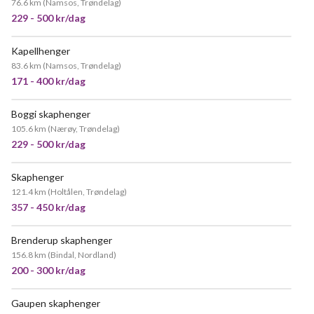
76.6 km
(
Namsos, Trøndelag
)
229 - 500 kr/dag
Kapellhenger
VELDIG POPULÆR
83.6 km
(
Namsos, Trøndelag
)
171 - 400 kr/dag
Boggi skaphenger
105.6 km
(
Nærøy, Trøndelag
)
229 - 500 kr/dag
Skaphenger
121.4 km
(
Holtålen, Trøndelag
)
357 - 450 kr/dag
Brenderup skaphenger
156.8 km
(
Bindal, Nordland
)
200 - 300 kr/dag
Gaupen skaphenger
VELDIG POPULÆR