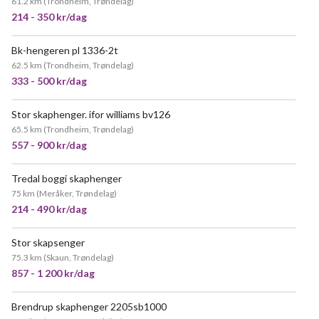
61.2 km
(
Trondheim, Trøndelag
)
214 - 350 kr/dag
Bk-hengeren pl 1336-2t
VELDIG POPULÆR
62.5 km
(
Trondheim, Trøndelag
)
333 - 500 kr/dag
Stor skaphenger. ifor williams bv126
POPULÆR
65.5 km
(
Trondheim, Trøndelag
)
557 - 900 kr/dag
Tredal boggi skaphenger
75 km
(
Meråker, Trøndelag
)
214 - 490 kr/dag
Stor skapsenger
75.3 km
(
Skaun, Trøndelag
)
857 - 1 200 kr/dag
Brendrup skaphenger 2205sb1000
VELDIG POPULÆR