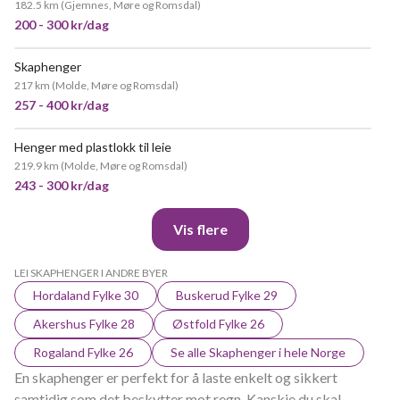
182.5 km
(
Gjemnes, Møre og Romsdal
)
200 - 300 kr/dag
Skaphenger
VELDIG POPULÆR
217 km
(
Molde, Møre og Romsdal
)
257 - 400 kr/dag
Henger med plastlokk til leie
POPULÆR
219.9 km
(
Molde, Møre og Romsdal
)
243 - 300 kr/dag
Vis flere
LEI SKAPHENGER I ANDRE BYER
Hordaland Fylke 30
Buskerud Fylke 29
Akershus Fylke 28
Østfold Fylke 26
Rogaland Fylke 26
Se alle Skaphenger i hele Norge
En skaphenger er perfekt for å laste enkelt og sikkert
samtidig som det beskytter mot regn. Kanskje du skal