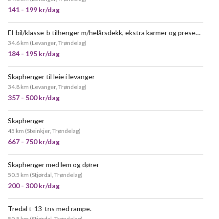
141 - 199 kr/dag
El-bil/klasse-b tilhenger m/helårsdekk, ekstra karmer og presenning - perfekt for ferie, hage-transport, flytting, el-bil
VELDIG POPULÆR
34.6 km
(
Levanger, Trøndelag
)
184 - 195 kr/dag
Skaphenger til leie i levanger
34.8 km
(
Levanger, Trøndelag
)
357 - 500 kr/dag
Skaphenger
POPULÆR
45 km
(
Steinkjer, Trøndelag
)
667 - 750 kr/dag
Skaphenger med lem og dører
VELDIG POPULÆR
50.5 km
(
Stjørdal, Trøndelag
)
200 - 300 kr/dag
Tredal t-13-tns med rampe.
VELDIG POPULÆR
50.5 km
(
Stjørdal, Trøndelag
)