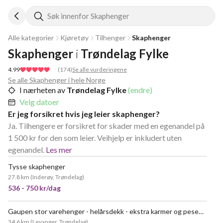
Søk innenfor Skaphenger
Alle kategorier
Kjøretøy
Tilhenger
Skaphenger
Skaphenger
i
Trøndelag Fylke
4.99
(
174
)
Se alle vurderingene
Se alle Skaphenger i hele Norge
I nærheten av
Trøndelag Fylke
(endre)
Velg datoer
Er jeg forsikret hvis jeg leier skaphenger?
Ja. Tilhengere er forsikret for skader med en egenandel på
1 500 kr for den som leier. Veihjelp er inkludert uten
egenandel.
Les mer
Tysse skaphenger
27.8 km
(
Inderøy, Trøndelag
)
536 - 750 kr/dag
Gaupen stor varehenger - helårsdekk - ekstra karmer og pesenning - selvbetjening 24/7
VELDIG POPULÆR
34.6 km
(
Levanger, Trøndelag
)