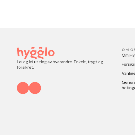
OM O
Om Hy
Lei og lei ut ting av hverandre. Enkelt, trygt og
Forsikr
forsikret.
Vanlig
Generel
beting