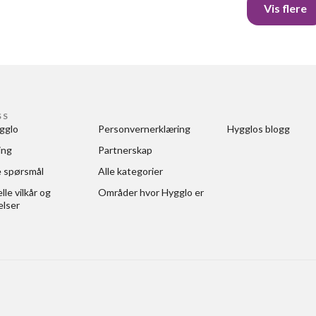
Vis flere
SS
gglo
Personvernerklæring
Hygglos blogg
ing
Partnerskap
e spørsmål
Alle kategorier
le vilkår og 
Områder hvor Hygglo er
elser