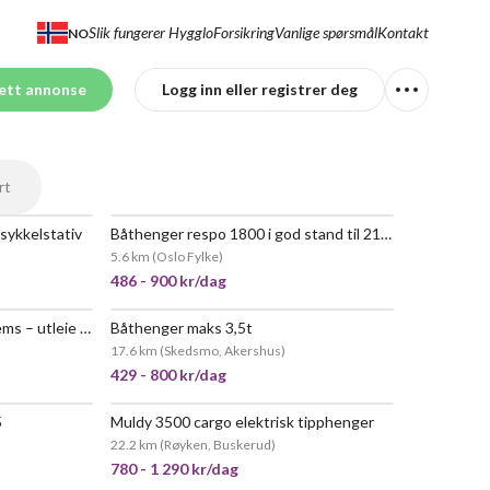
Slik fungerer Hygglo
Forsikring
Vanlige spørsmål
Kontakt
NO
ett annonse
Logg inn eller registrer deg
rt
sykkelstativ
Båthenger respo 1800 i god stand til 21 fot
5.6 km
(
Oslo Fylke
)
486 - 900 kr/dag
Varehenger med tipp og brems – utleie i bærum
Båthenger maks 3,5t
17.6 km
(
Skedsmo, Akershus
)
429 - 800 kr/dag
5
Muldy 3500 cargo elektrisk tipphenger
 POPULÆR
22.2 km
(
Røyken, Buskerud
)
780 - 1 290 kr/dag