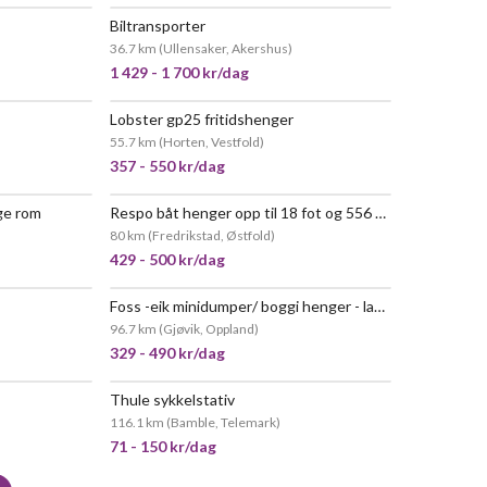
Biltransporter
NYTT!
NYTT!
36.7 km
(
Ullensaker, Akershus
)
1 429 - 1 700 kr/dag
Lobster gp25 fritidshenger
55.7 km
(
Horten, Vestfold
)
357 - 550 kr/dag
ge rom
Respo båt henger opp til 18 fot og 556 kg
80 km
(
Fredrikstad, Østfold
)
429 - 500 kr/dag
Foss -eik minidumper/ boggi henger - lastekapasitet 600kg m/hydraulisk lift
POPULÆR
96.7 km
(
Gjøvik, Oppland
)
329 - 490 kr/dag
Thule sykkelstativ
POPULÆR
116.1 km
(
Bamble, Telemark
)
71 - 150 kr/dag