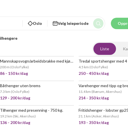
Oslo
Velg leieperiode
Oppr
ilhengere
Liste
Ka
Mannskapsvogn/arbeidsbrakke med kjøkken
Tredal sportshenger med 4 
200 m
(
Oslo Fylke
)
4.5 km
(
Oslo Fylke
)
86 - 150 kr/dag
250 - 450 kr/dag
Båthenger uten brems
7.3 km
(
Oslo Fylke
)
11.4 km
(
Bærum, Akershus
)
129 - 200 kr/dag
214 - 350 kr/dag
Tilhenger med presenning - 750 kg.
Fritidshenger - lobster gp2
VELDIG
19.2 km
(
Ski, Akershus
)
21.1 km
(
Asker, Akershus
)
136 - 200 kr/dag
193 - 350 kr/dag