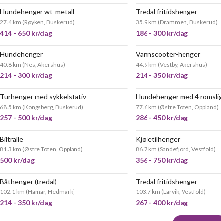
Hundehenger wt-metall
Tredal fritidshenger
27.4 km
(
Røyken, Buskerud
)
35.9 km
(
Drammen, Buskerud
)
414 - 650 kr/dag
186 - 300 kr/dag
Hundehenger
Vannscooter-henger
VELDIG POPULÆR
40.8 km
(
Nes, Akershus
)
44.9 km
(
Vestby, Akershus
)
214 - 300 kr/dag
214 - 350 kr/dag
Turhenger med sykkelstativ
Hundehenger med 4 romsli
68.5 km
(
Kongsberg, Buskerud
)
77.6 km
(
Østre Toten, Oppland
)
257 - 500 kr/dag
286 - 450 kr/dag
Biltralle
Kjøletilhenger
81.3 km
(
Østre Toten, Oppland
)
86.7 km
(
Sandefjord, Vestfold
)
500 kr/dag
356 - 750 kr/dag
Båthenger (tredal)
Tredal fritidshenger
102.1 km
(
Hamar, Hedmark
)
103.7 km
(
Larvik, Vestfold
)
214 - 350 kr/dag
267 - 400 kr/dag