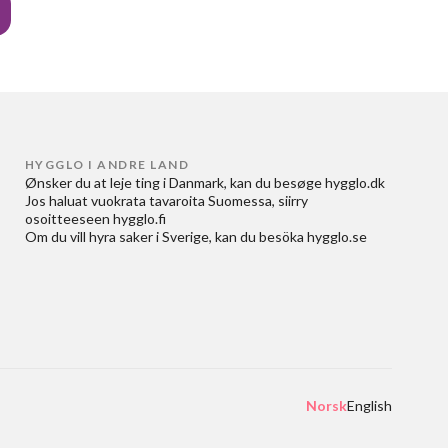
HYGGLO I ANDRE LAND
Ønsker du at
leje ting i Danmark
, kan du besøge
hygglo.dk
Jos haluat
vuokrata tavaroita Suomessa
, siirry
osoitteeseen
hygglo.fi
Om du vill
hyra saker i Sverige
, kan du besöka
hygglo.se
Norsk
English