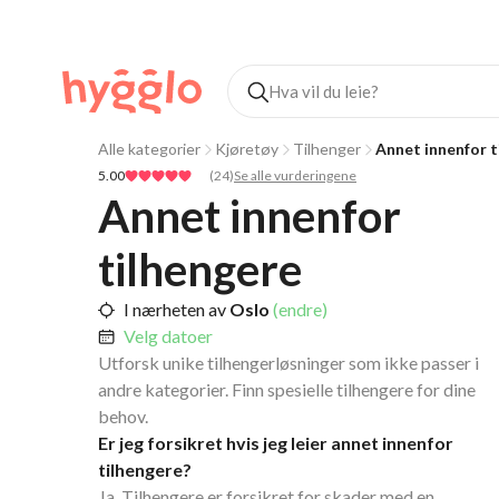
Alle kategorier
Kjøretøy
Tilhenger
Annet innenfor t
5.00
(
24
)
Se alle vurderingene
Annet innenfor 
tilhengere
I nærheten av
Oslo
(endre)
Velg datoer
Utforsk unike tilhengerløsninger som ikke passer i
andre kategorier. Finn spesielle tilhengere for dine
behov.
Er jeg forsikret hvis jeg leier annet innenfor
tilhengere?
Ja. Tilhengere er forsikret for skader med en