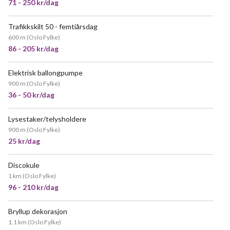
71 - 250 kr/dag
Trafikkskilt 50 - femtiårsdag
600 m
(
Oslo Fylke
)
86 - 205 kr/dag
Elektrisk ballongpumpe
NYTT!
900 m
(
Oslo Fylke
)
36 - 50 kr/dag
Lysestaker/telysholdere
900 m
(
Oslo Fylke
)
25 kr/dag
Discokule
POPULÆR
1 km
(
Oslo Fylke
)
96 - 210 kr/dag
Bryllup dekorasjon
1.1 km
(
Oslo Fylke
)