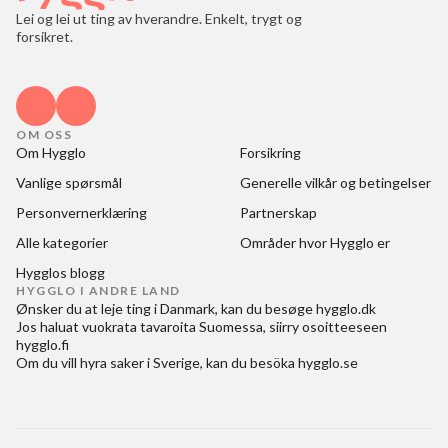
Lei og lei ut ting av hverandre. Enkelt, trygt og
forsikret.
OM OSS
Om Hygglo
Forsikring
Vanlige spørsmål
Generelle vilkår og betingelser
Personvernerklæring
Partnerskap
Alle kategorier
Områder hvor Hygglo er
Hygglos blogg
HYGGLO I ANDRE LAND
Ønsker du at
leje ting i Danmark
, kan du besøge
hygglo.dk
Jos haluat
vuokrata tavaroita Suomessa
, siirry osoitteeseen
hygglo.fi
Om du vill
hyra saker i Sverige
, kan du besöka
hygglo.se