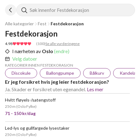
Søk innenfor Festdekorasjon
Alle kategorier
Fest
Festdekorasjon
Festdekorasjon
4.98
(
100
)
Se alle vurderingene
I nærheten av
Oslo
(endre)
Velg datoer
KATEGORIER INNEN FESTDEKORASJON
Discokule
Ballongpumpe
Bålkurv
Kandelabe
Er jeg forsikret hvis jeg leier festdekorasjon?
Ja. Skader er forsikret uten egenandel.
Les mer
Hvitt fløyels-/satengstoff
250 m
(
Oslo Fylke
)
71 - 150 kr/dag
Led-lys og gullfargede lysestaker
250 m
(
Oslo Fylke
)