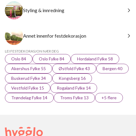
Styling & innredning
Annet innenfor festdekorasjon
LEI FESTDEKORASJON NÆR DEG
Oslo 84
Oslo Fylke 84
Hordaland Fylke 58
Akershus Fylke 55
Østfold Fylke 43
Bergen 40
Buskerud Fylke 34
Kongsberg 16
Vestfold Fylke 15
Rogaland Fylke 14
Trøndelag Fylke 14
Troms Fylke 13
+5 flere