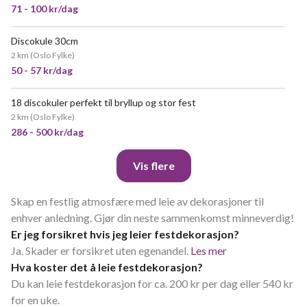
71 - 100 kr/dag
Discokule 30cm
2 km
(
Oslo Fylke
)
50 - 57 kr/dag
18 discokuler perfekt til bryllup og stor fest
VELDIG POPULÆR
2 km
(
Oslo Fylke
)
286 - 500 kr/dag
Vis flere
Skap en festlig atmosfære med leie av dekorasjoner til
enhver anledning. Gjør din neste sammenkomst minneverdig!
Er jeg forsikret hvis jeg leier festdekorasjon?
Ja. Skader er forsikret uten egenandel.
Les mer
Hva koster det å leie festdekorasjon?
Du kan leie festdekorasjon for ca. 200 kr per dag eller 540 kr
for en uke.