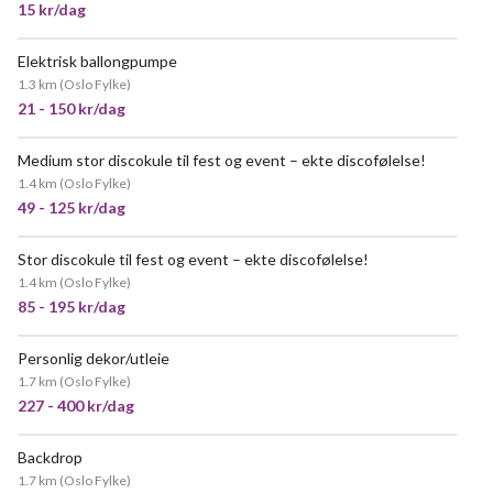
15 kr/dag
Elektrisk ballongpumpe
VELDIG POPULÆR
1.3 km
(
Oslo Fylke
)
21 - 150 kr/dag
Medium stor discokule til fest og event – ekte discofølelse!
1.4 km
(
Oslo Fylke
)
49 - 125 kr/dag
Stor discokule til fest og event – ekte discofølelse!
1.4 km
(
Oslo Fylke
)
85 - 195 kr/dag
Personlig dekor/utleie
1.7 km
(
Oslo Fylke
)
227 - 400 kr/dag
Backdrop
1.7 km
(
Oslo Fylke
)