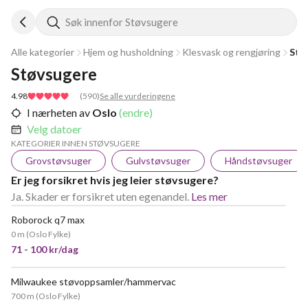
Søk innenfor Støvsugere
Alle kategorier
Hjem og husholdning
Klesvask og rengjøring
Stø
Støvsugere
4.98
(
590
)
Se alle vurderingene
I nærheten av
Oslo
(endre)
Velg datoer
KATEGORIER INNEN STØVSUGERE
Grovstøvsuger
Gulvstøvsuger
Håndstøvsuger
Er jeg forsikret hvis jeg leier støvsugere?
Ja. Skader er forsikret uten egenandel.
Les mer
Roborock q7 max
0 m
(
Oslo Fylke
)
71 - 100 kr/dag
Milwaukee støvoppsamler/hammervac
700 m
(
Oslo Fylke
)