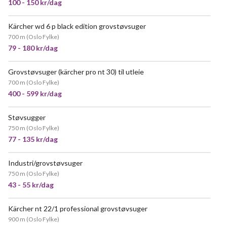
100 - 150 kr/dag
Kärcher wd 6 p black edition grovstøvsuger
VELDIG POPULÆR
700 m
(
Oslo Fylke
)
79 - 180 kr/dag
Grovstøvsuger (kärcher pro nt 30) til utleie
VELDIG POPULÆR
700 m
(
Oslo Fylke
)
400 - 599 kr/dag
Støvsugger
750 m
(
Oslo Fylke
)
77 - 135 kr/dag
Industri/grovstøvsuger
VELDIG POPULÆR
750 m
(
Oslo Fylke
)
43 - 55 kr/dag
Kärcher nt 22/1 professional grovstøvsuger
900 m
(
Oslo Fylke
)