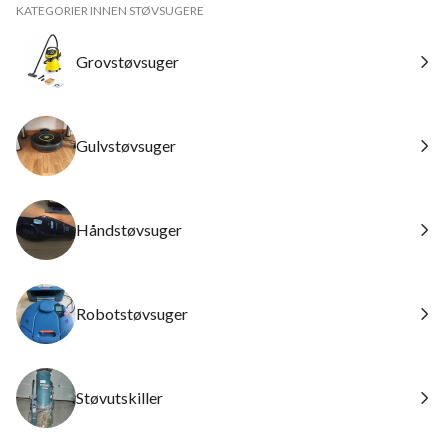
KATEGORIER INNEN STØVSUGERE
Grovstøvsuger
Gulvstøvsuger
Håndstøvsuger
Robotstøvsuger
Støvutskiller