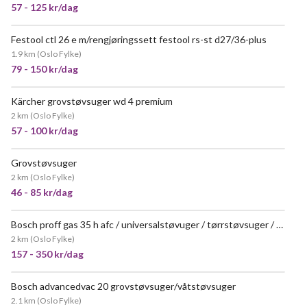
57 - 125 kr/dag
Festool ctl 26 e m/rengjøringssett festool rs-st d27/36-plus
1.9 km
(
Oslo Fylke
)
79 - 150 kr/dag
Kärcher grovstøvsuger wd 4 premium
2 km
(
Oslo Fylke
)
57 - 100 kr/dag
Grovstøvsuger
VELDIG POPULÆR
2 km
(
Oslo Fylke
)
46 - 85 kr/dag
Bosch proff gas 35 h afc / universalstøvuger / tørrstøvsuger / våtstøvsuger
2 km
(
Oslo Fylke
)
157 - 350 kr/dag
Bosch advancedvac 20 grovstøvsuger/våtstøvsuger
2.1 km
(
Oslo Fylke
)