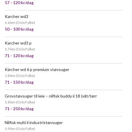
57 - 120 kr/dag
Karcher wd3
1.6 km
(
Oslo Fylke
)
50 - 100 kr/dag
Karcher wd3 p
VELDIG POPULÆR
1.7 km
(
Oslo Fylke
)
71 - 120 kr/dag
Kärcher wd 6 p premium støvsuger
1.8 km
(
Oslo Fylke
)
71 - 150 kr/dag
Grovstøvsuger til leie – nilfisk buddy ii 18 (våt/tørr
POPULÆR
1.8 km
(
Oslo Fylke
)
71 - 250 kr/dag
Nilfisk multi ii industristøvsuger
VELDIG POPULÆR
1.9 km
(
Oslo Fylke
)