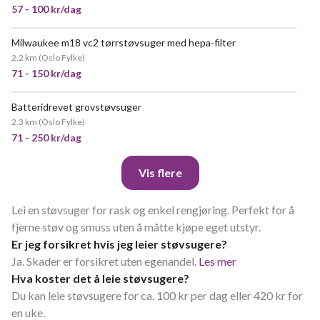
57 - 100 kr/dag
Milwaukee m18 vc2 tørrstøvsuger med hepa-filter
POPULÆR
2.2 km
(
Oslo Fylke
)
71 - 150 kr/dag
Batteridrevet grovstøvsuger
VELDIG POPULÆR
2.3 km
(
Oslo Fylke
)
71 - 250 kr/dag
Vis flere
Lei en støvsuger for rask og enkel rengjøring. Perfekt for å
fjerne støv og smuss uten å måtte kjøpe eget utstyr.
Er jeg forsikret hvis jeg leier støvsugere?
Ja. Skader er forsikret uten egenandel.
Les mer
Hva koster det å leie støvsugere?
Du kan leie støvsugere for ca. 100 kr per dag eller 420 kr for
en uke.