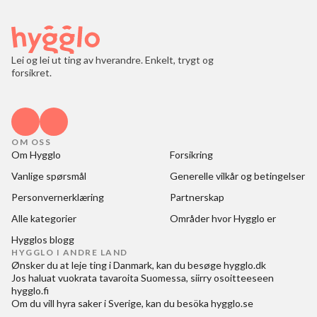
Lei og lei ut ting av hverandre. Enkelt, trygt og
forsikret.
OM OSS
Om Hygglo
Forsikring
Vanlige spørsmål
Generelle vilkår og betingelser
Personvernerklæring
Partnerskap
Alle kategorier
Områder hvor Hygglo er
Hygglos blogg
HYGGLO I ANDRE LAND
Ønsker du at
leje ting i Danmark
, kan du besøge
hygglo.dk
Jos haluat
vuokrata tavaroita Suomessa
, siirry osoitteeseen
hygglo.fi
Om du vill
hyra saker i Sverige
, kan du besöka
hygglo.se