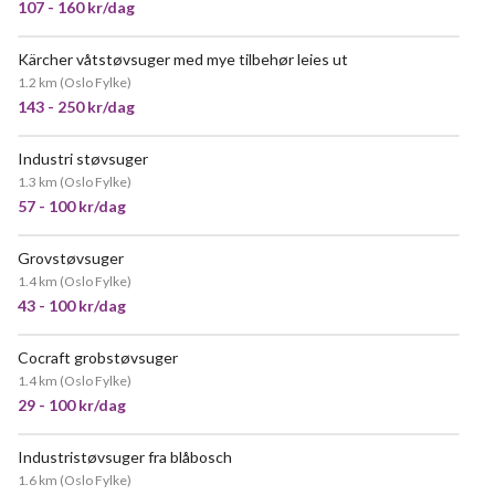
107 - 160 kr/dag
Kärcher våtstøvsuger med mye tilbehør leies ut
1.2 km
(
Oslo Fylke
)
143 - 250 kr/dag
Industri støvsuger
1.3 km
(
Oslo Fylke
)
57 - 100 kr/dag
Grovstøvsuger
VELDIG POPULÆR
1.4 km
(
Oslo Fylke
)
43 - 100 kr/dag
Cocraft grobstøvsuger
POPULÆR
1.4 km
(
Oslo Fylke
)
29 - 100 kr/dag
Industristøvsuger fra blåbosch
POPULÆR
1.6 km
(
Oslo Fylke
)