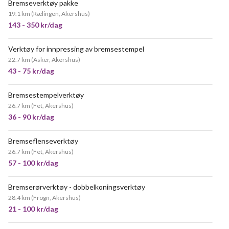
Bremseverktøy pakke
19.1 km
(
Rælingen, Akershus
)
143 - 350 kr/dag
Verktøy for innpressing av bremsestempel
22.7 km
(
Asker, Akershus
)
43 - 75 kr/dag
Bremsestempelverktøy
26.7 km
(
Fet, Akershus
)
36 - 90 kr/dag
Bremseflenseverktøy
26.7 km
(
Fet, Akershus
)
57 - 100 kr/dag
Bremserørverktøy - dobbelkoningsverktøy
28.4 km
(
Frogn, Akershus
)
21 - 100 kr/dag