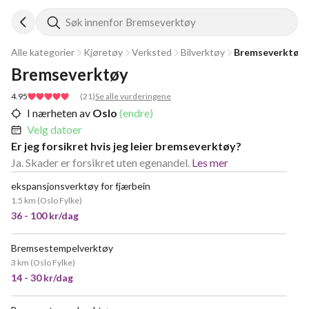
Søk innenfor Bremseverktøy
Alle kategorier
Kjøretøy
Verksted
Bilverktøy
Bremseverktøy
Bremseverktøy
4.95
(
21
)
Se alle vurderingene
I nærheten av
Oslo
(endre)
Velg datoer
Er jeg forsikret hvis jeg leier bremseverktøy?
Ja. Skader er forsikret uten egenandel.
Les mer
ekspansjonsverktøy for fjærbein
NYTT!
1.5 km
(
Oslo Fylke
)
36 - 100 kr/dag
Bremsestempelverktøy
VELDIG POPULÆR
3 km
(
Oslo Fylke
)
14 - 30 kr/dag