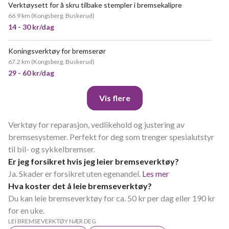
Verktøysett for å skru tilbake stempler i bremsekalipre
66.9 km
(
Kongsberg, Buskerud
)
14 - 30 kr/dag
Koningsverktøy for bremserør
67.2 km
(
Kongsberg, Buskerud
)
29 - 60 kr/dag
Vis flere
Verktøy for reparasjon, vedlikehold og justering av
bremsesystemer. Perfekt for deg som trenger spesialutstyr
til bil- og sykkelbremser.
Er jeg forsikret hvis jeg leier bremseverktøy?
Ja. Skader er forsikret uten egenandel.
Les mer
Hva koster det å leie bremseverktøy?
Du kan leie bremseverktøy for ca. 50 kr per dag eller 190 kr
for en uke.
LEI BREMSEVERKTØY NÆR DEG