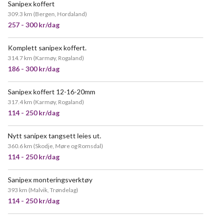
Sanipex koffert
309.3 km
(
Bergen, Hordaland
)
257 - 300 kr/dag
Komplett sanipex koffert.
POPULÆR
314.7 km
(
Karmøy, Rogaland
)
186 - 300 kr/dag
Sanipex koffert 12-16-20mm
317.4 km
(
Karmøy, Rogaland
)
114 - 250 kr/dag
Nytt sanipex tangsett leies ut.
360.6 km
(
Skodje, Møre og Romsdal
)
114 - 250 kr/dag
Sanipex monteringsverktøy
VELDIG POPULÆR
393 km
(
Malvik, Trøndelag
)
114 - 250 kr/dag