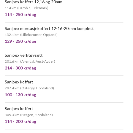
Sanipex koffert 12,16 og 20mm
POPULÆR
114 km
(
Bamble, Telemark
)
114 - 250 kr/dag
Sanipex montasjekoffert 12-16-20 mm komplett
132.1 km
(
Lillehammer, Oppland
)
129 - 250 kr/dag
Sanipex verktøysett
201.6 km
(
Arendal, Aust-Agder
)
214 - 300 kr/dag
Sanipex koffert
VELDIG POPULÆR
297.4 km
(
Osterøy, Hordaland
)
100 - 130 kr/dag
Sanipex koffert
305.3 km
(
Bergen, Hordaland
)
114 - 200 kr/dag