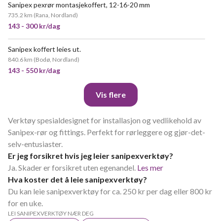
Sanipex pexrør montasjekoffert, 12-16-20 mm
735.2 km
(
Rana, Nordland
)
143 - 300 kr/dag
Sanipex koffert leies ut.
840.6 km
(
Bodø, Nordland
)
143 - 550 kr/dag
Vis flere
Verktøy spesialdesignet for installasjon og vedlikehold av
Sanipex-rør og fittings. Perfekt for rørleggere og gjør-det-
selv-entusiaster.
Er jeg forsikret hvis jeg leier sanipexverktøy?
Ja. Skader er forsikret uten egenandel.
Les mer
Hva koster det å leie sanipexverktøy?
Du kan leie sanipexverktøy for ca. 250 kr per dag eller 800 kr
for en uke.
LEI SANIPEXVERKTØY NÆR DEG