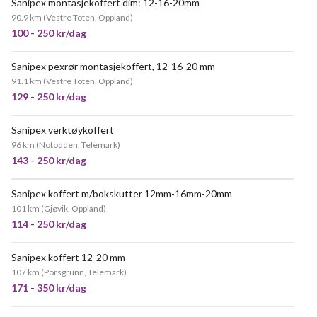
Sanipex montasjekoffert dim: 12-16-20mm
POPULÆR
90.9 km
(
Vestre Toten, Oppland
)
100 - 250 kr/dag
Sanipex pexrør montasjekoffert, 12-16-20 mm
91.1 km
(
Vestre Toten, Oppland
)
129 - 250 kr/dag
Sanipex verktøykoffert
96 km
(
Notodden, Telemark
)
143 - 250 kr/dag
Sanipex koffert m/bokskutter 12mm-16mm-20mm
101 km
(
Gjøvik, Oppland
)
114 - 250 kr/dag
Sanipex koffert 12-20 mm
107 km
(
Porsgrunn, Telemark
)
171 - 350 kr/dag