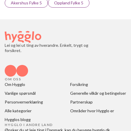
Akershus Fylke 5
Oppland Fylke 5
Lei og lei ut ting av hverandre. Enkelt, trygt og
forsikret.
OM OSS
Om Hygglo
Forsikring
Vanlige spørsmål
Generelle vilkår og betingelser
Personvernerklæring
Partnerskap
Alle kategorier
Områder hvor Hygglo er
Hygglos blogg
HYGGLO I ANDRE LAND
Ønsker du at
leje ting i Danmark
, kan du besøge
hygglo.dk