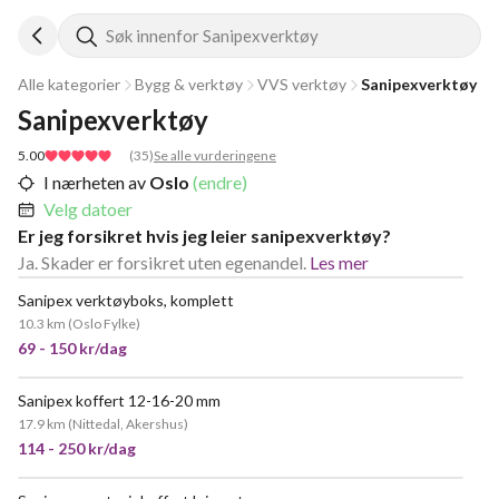
Søk innenfor Sanipexverktøy
Alle kategorier
Bygg & verktøy
VVS verktøy
Sanipexverktøy
Sanipexverktøy
5.00
(
35
)
Se alle vurderingene
I nærheten av
Oslo
(endre)
Velg datoer
Er jeg forsikret hvis jeg leier sanipexverktøy?
Ja. Skader er forsikret uten egenandel.
Les mer
Sanipex verktøyboks, komplett
VELDIG POPULÆR
10.3 km
(
Oslo Fylke
)
69 - 150 kr/dag
Sanipex koffert 12-16-20 mm
VELDIG POPULÆR
17.9 km
(
Nittedal, Akershus
)
114 - 250 kr/dag