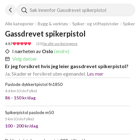
Søk innenfor Gassdrevet spikerpistol
Alle kategorier
Bygg & verktøy
Spiker- og stiftepistoler
Spikerpi
Gassdrevet spikerpistol
4.87
(
23
)
Se alle vurderingene
I nærheten av
Oslo
(endre)
Velg datoer
Er jeg forsikret hvis jeg leier gassdrevet spikerpistol?
Ja. Skader er forsikret uten egenandel.
Les mer
Paslode dykkertpistol fn1850
4.6 km
(
Oslo Fylke
)
86 - 150 kr/dag
Spikerpistol paslode m50
POPULÆR
5 km
(
Oslo Fylke
)
100 - 200 kr/dag