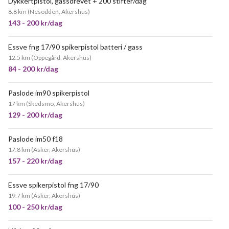
Dykkertpistol, gassdrevet + 200 stifter/dag
VELDIG POPULÆR
8.8 km
(
Nesodden, Akershus
)
143 - 200 kr/dag
Essve fng 17/90 spikerpistol batteri / gass
POPULÆR
12.5 km
(
Oppegård, Akershus
)
84 - 200 kr/dag
Paslode im90 spikerpistol
POPULÆR
17 km
(
Skedsmo, Akershus
)
129 - 200 kr/dag
Paslode im50 f18
17.8 km
(
Asker, Akershus
)
157 - 220 kr/dag
Essve spikerpistol fng 17/90
19.7 km
(
Asker, Akershus
)
100 - 250 kr/dag