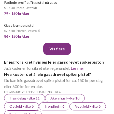
Padlode proff stiftepistol på gass
53.7 km
(
Moss, Østfold
)
79 - 150 kr/dag
Gass krampe pistol
57.7 km
(
Horten, Vestfold
)
86 - 150 kr/dag
Vis flere
Er jeg forsikret hvis jeg leier gassdrevet spikerpistol?
Ja. Skader er forsikret uten egenandel.
Les mer
Hva koster det å leie gassdrevet spikerpistol?
Du kan leie gassdrevet spikerpistol for ca. 150 kr per dag
eller 600 kr for en uke.
LEI GASSDREVET SPIKERPISTOL NÆR DEG
Trøndelag Fylke 11
Akershus Fylke 10
Østfold Fylke 6
Trondheim 6
Vestfold Fylke 6