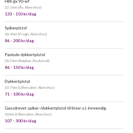
Hilti gx 90-wf
22.1 km
(
Ås, Akershus
)
133 - 150 kr/dag
Spikerpistol
POPULÆR
28.4 km
(
Frogn, Akershus
)
86 - 200 kr/dag
Paslode dykkertpistol
28.5 km
(
Røyken, Buskerud
)
86 - 150 kr/dag
Dykkertpistol
POPULÆR
33.7 km
(
Ullensaker, Akershus
)
71 - 100 kr/dag
Gassdrevet spiker-/dykkertpistol til lister o.l. innvendig.
POPULÆR
36 km
(
Ullensaker, Akershus
)
107 - 300 kr/dag