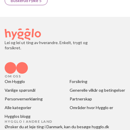
Buskerud Fylke 5
Lei og lei ut ting av hverandre. Enkelt, trygt og
forsikret.
OM OSS
Om Hygglo
Forsikring
Vanlige spørsmål
Generelle vilkår og betingelser
Personvernerklæring
Partnerskap
Alle kategorier
Områder hvor Hygglo er
Hygglos blogg
HYGGLO I ANDRE LAND
Ønsker du at
leje ting i Danmark
, kan du besøge
hygglo.dk