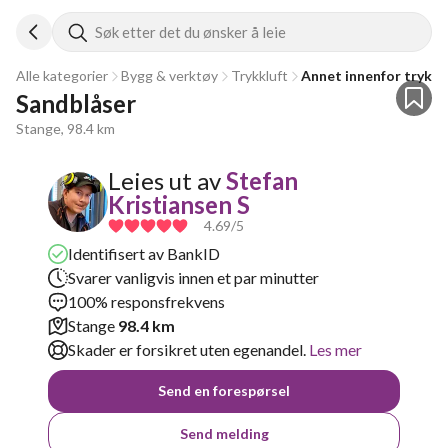
Søk etter det du ønsker å leie
Alle kategorier
Bygg & verktøy
Trykkluft
Annet innenfor trykkl
Sandblåser
Stange, 98.4 km
Leies ut av
Stefan
Kristiansen S
4.69
/5
Identifisert av BankID
Svarer vanligvis innen et par minutter
100% responsfrekvens
Stange
98.4 km
Skader er forsikret uten egenandel.
Les mer
Send en forespørsel
Send melding