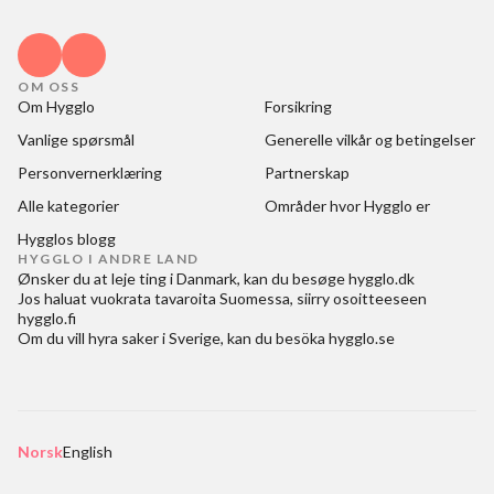
OM OSS
Om Hygglo
Forsikring
Vanlige spørsmål
Generelle vilkår og betingelser
Personvernerklæring
Partnerskap
Alle kategorier
Områder hvor Hygglo er
Hygglos blogg
HYGGLO I ANDRE LAND
Ønsker du at
leje ting i Danmark
, kan du besøge
hygglo.dk
Jos haluat
vuokrata tavaroita Suomessa
, siirry osoitteeseen
hygglo.fi
Om du vill
hyra saker i Sverige
, kan du besöka
hygglo.se
Norsk
English