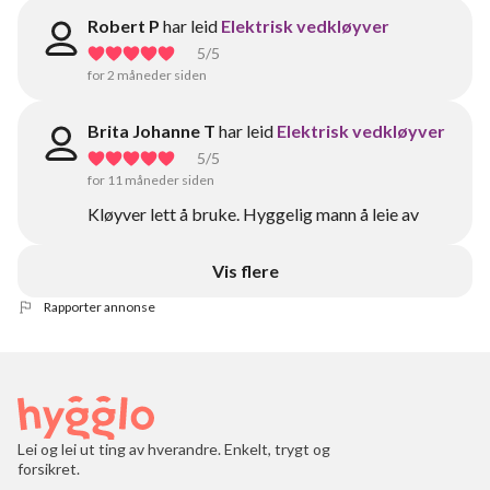
Robert P
har leid
Elektrisk vedkløyver
5
/5
for 2 måneder siden
Brita Johanne T
har leid
Elektrisk vedkløyver
5
/5
for 11 måneder siden
Kløyver lett å bruke. Hyggelig mann å leie av
Vis flere
Rapporter annonse
Lei og lei ut ting av hverandre. Enkelt, trygt og
forsikret.