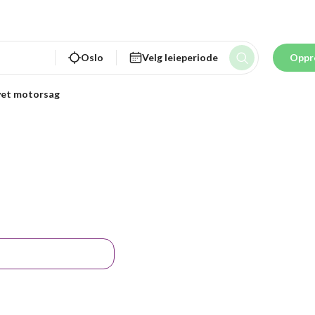
Oslo
Velg leieperiode
Oppr
vet motorsag