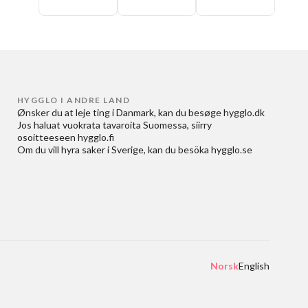
HYGGLO I ANDRE LAND
Ønsker du at
leje ting i Danmark
, kan du besøge
hygglo.dk
Jos haluat
vuokrata tavaroita Suomessa
, siirry
osoitteeseen
hygglo.fi
Om du vill
hyra saker i Sverige
, kan du besöka
hygglo.se
Norsk
English