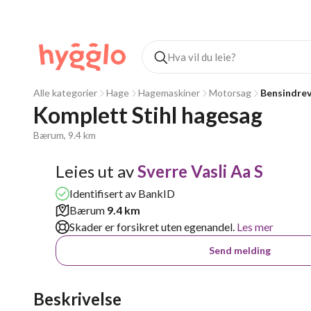
Alle kategorier
Hage
Hagemaskiner
Motorsag
Bensindre
Komplett Stihl hagesag
Bærum, 9.4 km
Leies ut av
Sverre Vasli Aa S
Identifisert av BankID
Bærum
9.4 km
Skader er forsikret uten egenandel.
Les mer
Send melding
Beskrivelse