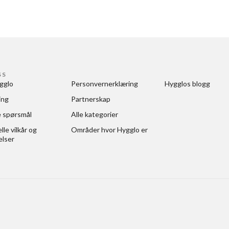
SS
gglo
Personvernerklæring
Hygglos blogg
ing
Partnerskap
e spørsmål
Alle kategorier
le vilkår og 
Områder hvor Hygglo er
elser