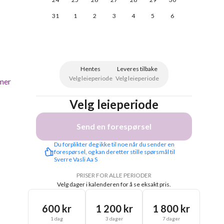
31
1
2
3
4
5
6
Hentes
Leveres tilbake
Velg leieperiode
Velg leieperiode
mer
Velg leieperiode
Send en forespørsel
Du forplikter deg ikke til noe når du sender en 
forespørsel, og kan deretter stille spørsmål til 
Sverre Vasli Aa S
PRISER FOR ALLE PERIODER
Velg dager i kalenderen for å se eksakt pris.
600 kr
1 200 kr
1 800 kr
1 dag
3 dager
7 dager