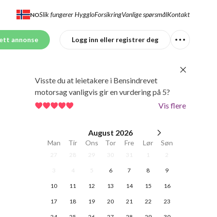
Slik fungerer Hygglo
Forsikring
Vanlige spørsmål
Kontakt
NO
ett annonse
Logg inn eller registrer deg
Visste du at leietakere i Bensindrevet
motorsag vanligvis gir en vurdering på 5?
Vis flere
August
2026
Man
Tir
Ons
Tor
Fre
Lør
Søn
27
28
29
30
31
1
2
3
4
5
6
7
8
9
10
11
12
13
14
15
16
17
18
19
20
21
22
23
24
25
26
27
28
29
30