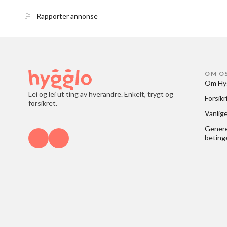
Rapporter annonse
OM O
Om Hy
Lei og lei ut ting av hverandre. Enkelt, trygt og
Forsikr
forsikret.
Vanlig
Generel
beting