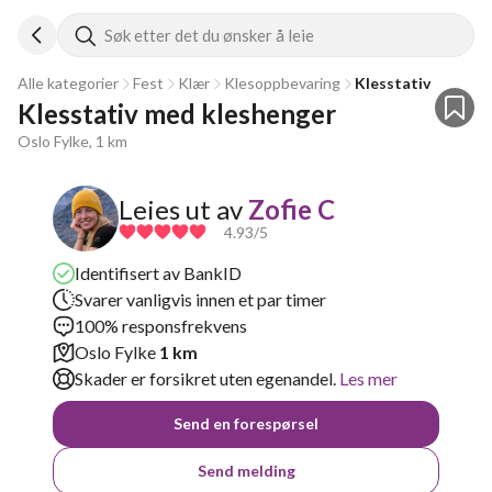
Søk etter det du ønsker å leie
Alle kategorier
Fest
Klær
Klesoppbevaring
Klesstativ
Klesstativ med kleshenger
Oslo Fylke, 1 km
Leies ut av
Zofie C
4.93
/5
Identifisert av BankID
Svarer vanligvis innen et par timer
100% responsfrekvens
Oslo Fylke
1 km
Skader er forsikret uten egenandel.
Les mer
Send en forespørsel
Send melding