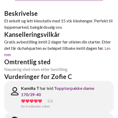
Beskrivelse
Et enkelt og lett klesstativ med 15 stk kleshenger. Perfekt til
loppemarked, bakgårdssalg osv.
Kanselleringsvilkår
Gratis avbestilling inntil 2 dager før utleien din starter. Etter
det får du halvparten av beløpet tilbake inntil dagen før.
Les
mer
Omtrentlig sted
Nøyaktig sted vises etter bestilling
Vurderinger for Zofie C
Kamilla T
har leid
Toppturpakke dame
170/39-40
5
/5
for 3 måneder siden