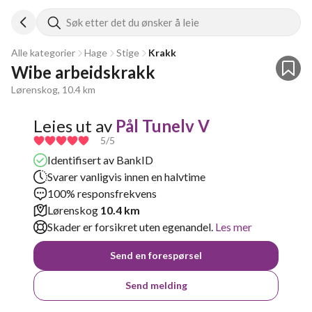
Søk etter det du ønsker å leie
Alle kategorier
Hage
Stige
Krakk
Wibe arbeidskrakk
Lørenskog, 10.4 km
Leies ut av
Pål Tunelv V
5
/5
Identifisert av BankID
Svarer vanligvis innen en halvtime
100% responsfrekvens
Lørenskog
10.4 km
Skader er forsikret uten egenandel.
Les mer
Send en forespørsel
Send melding