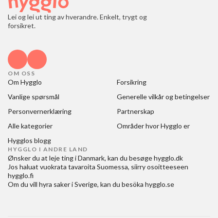
Lei og lei ut ting av hverandre. Enkelt, trygt og
forsikret.
OM OSS
Om Hygglo
Forsikring
Vanlige spørsmål
Generelle vilkår og betingelser
Personvernerklæring
Partnerskap
Alle kategorier
Områder hvor Hygglo er
Hygglos blogg
HYGGLO I ANDRE LAND
Ønsker du at
leje ting i Danmark
, kan du besøge
hygglo.dk
Jos haluat
vuokrata tavaroita Suomessa
, siirry osoitteeseen
hygglo.fi
Om du vill
hyra saker i Sverige
, kan du besöka
hygglo.se