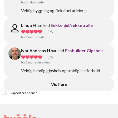
for 14 døgn siden
Veldig hyggelig og fleksibel utleier :)
Linda H
har leid
Sekkehjul/sekketralle
5
/5
for 1 måned siden
Ivar Andreas H
har leid
Probuilder Gipsheis
5
/5
for 2 måneder siden
Veldig hendig gipsheis og smidig leieforhold
Vis flere
Rapporter annonse