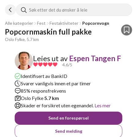
Søk etter det du ønsker å leie
Alle kategorier
Fest
Festaktiviteter
Popcornvogn
Popcornmaskin full pakke  
Oslo Fylke, 5.7 km
Leies ut av
Espen Tangen F
4.6
/5
Identifisert av BankID
Svarer vanligvis innen et par timer
85% responsfrekvens
Oslo Fylke
5.7 km
Skader er forsikret uten egenandel.
Les mer
Send en forespørsel
Send melding