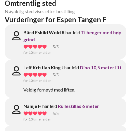
Omtrentlig sted
Nøyaktig sted vises etter bestilling
Vurderinger for Espen Tangen F
Bård Eskild Wold R
har leid
Tilhenger med høy
grind
5
/5
for 10 timer siden
Leif Kristian King J
har leid
Dino 10,5 meter lift
5
/5
for 10 timer siden
Veldig fornøyd med liften.
Nanije H
har leid
Rullestillas 6 meter
5
/5
for 10 timer siden