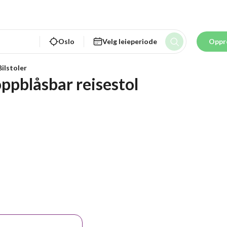
Oslo
Velg leieperiode
Oppr
Bilstoler
ppblåsbar reisestol