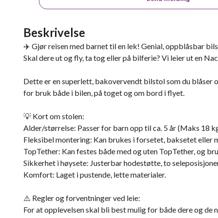
Beskrivelse
✈️ Gjør reisen med barnet til en lek! Genial, oppblåsbar bilsto
Skal dere ut og fly, ta tog eller på bilferie? Vi leier ut en
Dette er en superlett, bakovervendt bilstol som du blåser o
for bruk både i bilen, på toget og om bord i flyet.
💡 Kort om stolen:
Alder/størrelse: Passer for barn opp til ca. 5 år (Maks 18 
Fleksibel montering: Kan brukes i forsetet, baksetet eller 
TopTether: Kan festes både med og uten TopTether, og bruk
Sikkerhet i høysete: Justerbar hodestøtte, to seleposisjone
Komfort: Laget i pustende, lette materialer.
⚠️ Regler og forventninger ved leie:
For at opplevelsen skal bli best mulig for både dere og de n