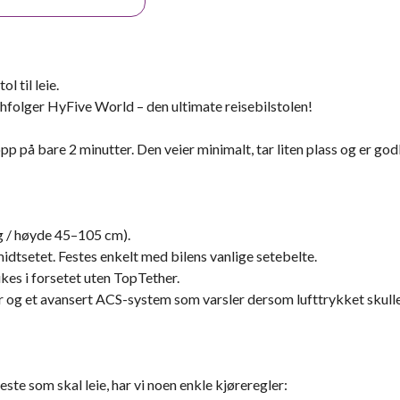
l til leie.
 Nachfolger HyFive World – den ultimate reisebilstolen!
pp på bare 2 minutter. Den veier minimalt, tar liten plass og er god
kg / høyde 45–105 cm).
midtsetet. Festes enkelt med bilens vanlige setebelte.
es i forsetet uten TopTether.
r og et avansert ACS-system som varsler dersom lufttrykket skulle 
este som skal leie, har vi noen enkle kjøreregler: