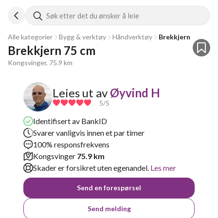
Søk etter det du ønsker å leie
Alle kategorier
Bygg & verktøy
Håndverktøy
Brekkjern
Brekkjern 75 cm
Kongsvinger, 75.9 km
Leies ut av
Øyvind H
5
/5
Identifisert av BankID
Svarer vanligvis innen et par timer
100% responsfrekvens
Kongsvinger
75.9 km
Skader er forsikret uten egenandel.
Les mer
Send en forespørsel
Send melding