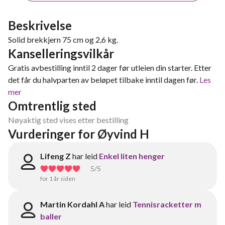
Beskrivelse
Solid brekkjern 75 cm og 2,6 kg.
Kanselleringsvilkår
Gratis avbestilling inntil 2 dager før utleien din starter. Etter
det får du halvparten av beløpet tilbake inntil dagen før.
Les
mer
Omtrentlig sted
Nøyaktig sted vises etter bestilling
Vurderinger for Øyvind H
Lifeng Z
har leid
Enkel liten henger
5
/5
for 1 år siden
Martin Kordahl A
har leid
Tennisracketter m
baller