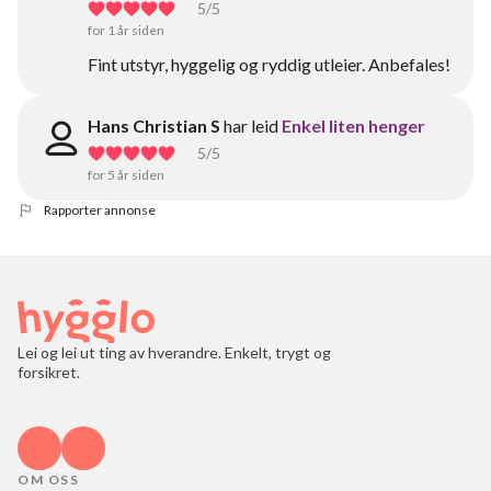
5
/5
for 1 år siden
Fint utstyr, hyggelig og ryddig utleier. Anbefales!
Hans Christian S
har leid
Enkel liten henger
5
/5
for 5 år siden
Rapporter annonse
Lei og lei ut ting av hverandre. Enkelt, trygt og
forsikret.
OM OSS