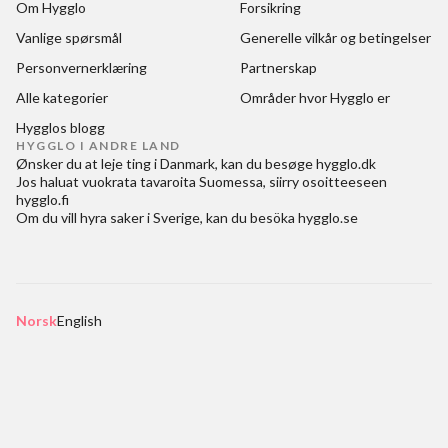
Om Hygglo
Forsikring
Vanlige spørsmål
Generelle vilkår og betingelser
Personvernerklæring
Partnerskap
Alle kategorier
Områder hvor Hygglo er
Hygglos blogg
HYGGLO I ANDRE LAND
Ønsker du at
leje ting i Danmark
, kan du besøge
hygglo.dk
Jos haluat
vuokrata tavaroita Suomessa
, siirry osoitteeseen
hygglo.fi
Om du vill
hyra saker i Sverige
, kan du besöka
hygglo.se
Norsk
English