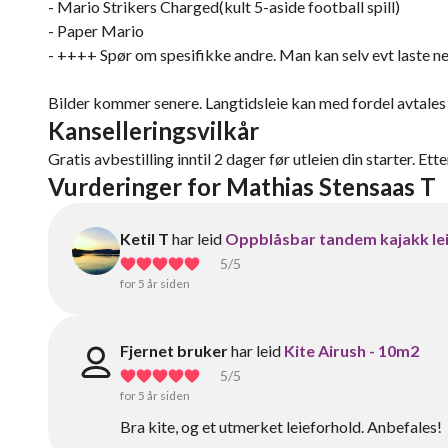
- Mario Strikers Charged(kult 5-aside football spill)
- Paper Mario
- ++++ Spør om spesifikke andre. Man kan selv evt laste ne
Bilder kommer senere. Langtidsleie kan med fordel avtales t
Kanselleringsvilkår
Gratis avbestilling inntil 2 dager før utleien din starter. Ett
Vurderinger for Mathias Stensaas T
Ketil T
har leid
Oppblåsbar tandem kajakk lei
5
/5
for 5 år siden
Fjernet bruker
har leid
Kite Airush - 10m2
5
/5
for 5 år siden
Bra kite, og et utmerket leieforhold. Anbefales!