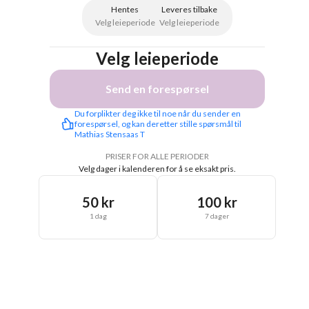
Hentes
Leveres tilbake
Velg leieperiode
Velg leieperiode
Velg leieperiode
Send en forespørsel
Du forplikter deg ikke til noe når du sender en 
forespørsel, og kan deretter stille spørsmål til 
Mathias Stensaas T
PRISER FOR ALLE PERIODER
Velg dager i kalenderen for å se eksakt pris.
50 kr
100 kr
1 dag
7 dager