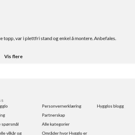
te topp, var i plettfri stand og enkel å montere. Anbefales.
Vis flere
SS
gglo
Personvernerklæring
Hygglos blogg
ing
Partnerskap
e spørsmål
Alle kategorier
le vilkår og 
Områder hvor Hygglo er