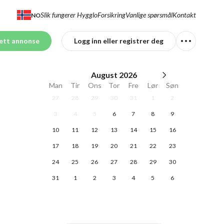
Slik fungerer Hygglo
Forsikring
Vanlige spørsmål
Kontakt
NO
ett annonse
Logg inn eller registrer deg
August
2026
Man
Tir
Ons
Tor
Fre
Lør
Søn
27
28
29
30
31
1
2
3
4
5
6
7
8
9
10
11
12
13
14
15
16
17
18
19
20
21
22
23
24
25
26
27
28
29
30
31
1
2
3
4
5
6