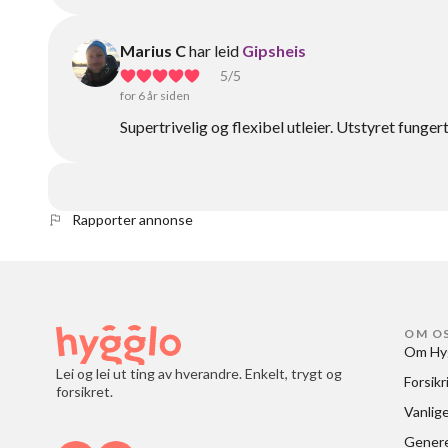
Marius C
har leid
Gipsheis
5
/5
for 6 år siden
Supertrivelig og flexibel utleier. Utstyret funger
Rapporter annonse
OM O
Om Hy
Lei og lei ut ting av hverandre. Enkelt, trygt og
Forsikr
forsikret.
Vanlig
Generel