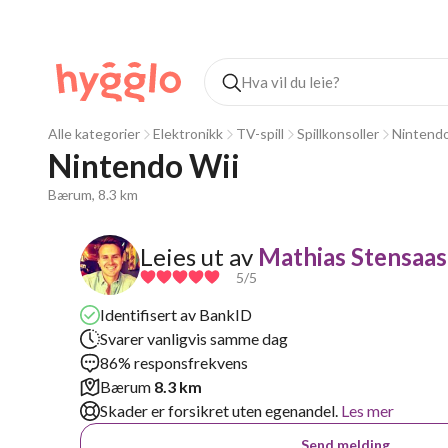
Alle kategorier
Elektronikk
TV-spill
Spillkonsoller
Nintend
Nintendo Wii
Bærum, 8.3 km
Leies ut av
Mathias Stensaas
5
/5
Identifisert av BankID
Svarer vanligvis samme dag
86% responsfrekvens
Bærum
8.3 km
Skader er forsikret uten egenandel.
Les mer
Send melding