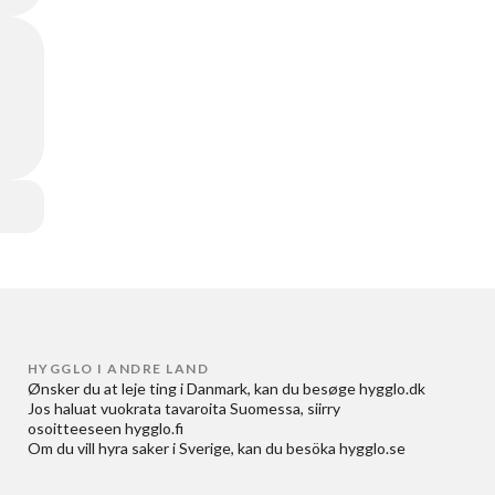
HYGGLO I ANDRE LAND
Ønsker du at
leje ting i Danmark
, kan du besøge
hygglo.dk
Jos haluat
vuokrata tavaroita Suomessa
, siirry
osoitteeseen
hygglo.fi
Om du vill
hyra saker i Sverige
, kan du besöka
hygglo.se