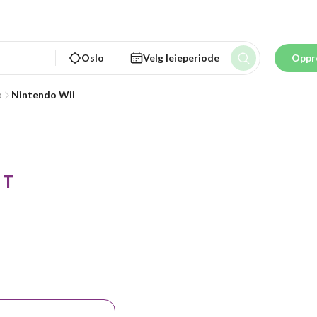
Oslo
Velg leieperiode
Oppr
o
Nintendo Wii
 T