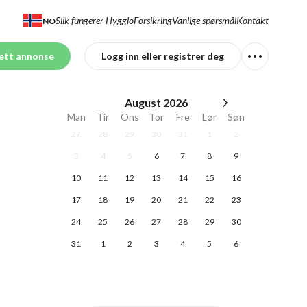
Slik fungerer Hygglo
Forsikring
Vanlige spørsmål
Kontakt
NO
ett annonse
Logg inn eller registrer deg
August
2026
Man
Tir
Ons
Tor
Fre
Lør
Søn
27
28
29
30
31
1
2
3
4
5
6
7
8
9
10
11
12
13
14
15
16
17
18
19
20
21
22
23
24
25
26
27
28
29
30
31
1
2
3
4
5
6