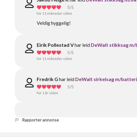
5
/5
for 11 måneder siden
Veldig hyggelig!
Eirik Pollestad V
har leid
DeWalt stikksag m/
5
/5
for 11 måneder siden
Fredrik G
har leid
DeWalt sirkelsag m/batter
5
/5
for 1 år siden
Rapporter annonse