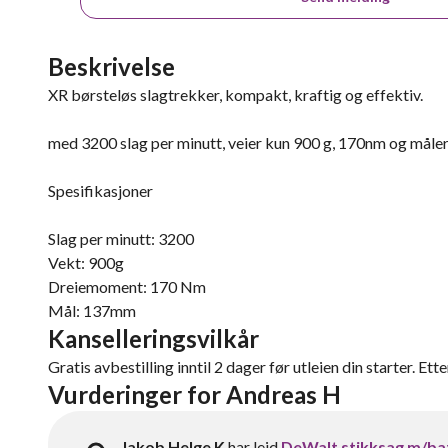
Beskrivelse
XR børsteløs slagtrekker, kompakt, kraftig og effektiv.
med 3200 slag per minutt, veier kun 900 g, 170nm og måle
Spesifikasjoner
Slag per minutt: 3200
Vekt: 900g
Dreiemoment: 170 Nm
Mål: 137mm
Kanselleringsvilkår
Gratis avbestilling inntil 2 dager før utleien din starter. Ett
Vurderinger for Andreas H
Jakob Helge K
har leid
DeWalt stikksag m/ba