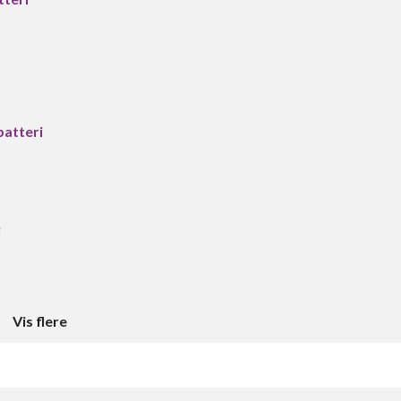
batteri
i
Vis flere