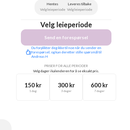
Hentes
Leveres tilbake
Velg leieperiode
Velg leieperiode
Velg leieperiode
Send en forespørsel
Du forplikter deg ikke til noe når du sender en 
forespørsel, og kan deretter stille spørsmål til 
Andreas H
PRISER FOR ALLE PERIODER
Velg dager i kalenderen for å se eksakt pris.
150 kr
300 kr
600 kr
1 dag
3 dager
7 dager