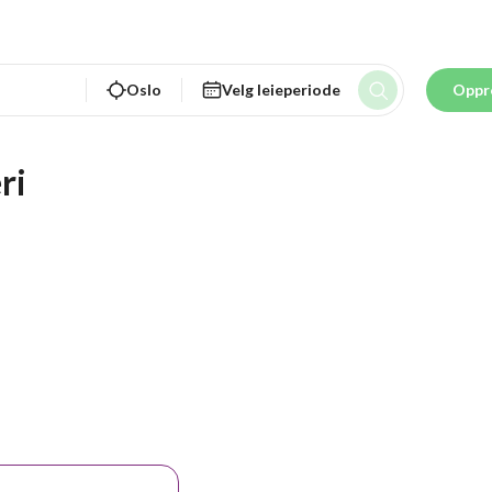
Oslo
Velg leieperiode
Oppr
ri