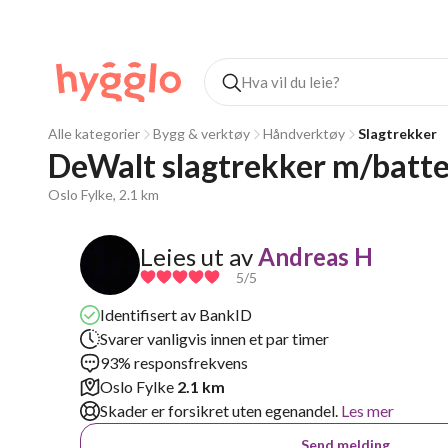
Alle kategorier
Bygg & verktøy
Håndverktøy
Slagtrekker
DeWalt slagtrekker m/batte
Oslo Fylke, 2.1 km
Leies ut av
Andreas H
5
/5
Identifisert av BankID
Svarer vanligvis innen et par timer
93% responsfrekvens
Oslo Fylke
2.1 km
Skader er forsikret uten egenandel.
Les mer
Send melding