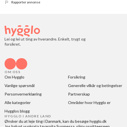
Rapporter annonse
Lei og lei ut ting av hverandre. Enkelt, trygt og
forsikret.
OM OSS
Om Hygglo
Forsikring
Vanlige spørsmål
Generelle vilkår og betingelser
Personvernerklæring
Partnerskap
Alle kategorier
Områder hvor Hygglo er
Hygglos blogg
HYGGLO I ANDRE LAND
Ønsker du at
leje ting i Danmark
, kan du besøge
hygglo.dk
Jos haluat
vuokrata tavaroita Suomessa
, siirry osoitteeseen