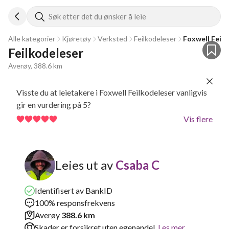
Søk etter det du ønsker å leie
Alle kategorier
Kjøretøy
Verksted
Feilkodeleser
Foxwell Feil
Feilkodeleser
Averøy, 388.6 km
Visste du at leietakere i Foxwell Feilkodeleser vanligvis
gir en vurdering på 5?
Vis flere
Leies ut av
Csaba C
Identifisert av BankID
100% responsfrekvens
Averøy
388.6 km
Skader er forsikret uten egenandel.
Les mer