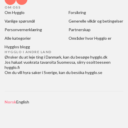
OM OSS
Om Hygglo
Forsikring
Vanlige spørsmål
Generelle vilkår og betingelser
Personvernerklæring
Partnerskap
Alle kategorier
Områder hvor Hygglo er
Hygglos blogg
HYGGLO I ANDRE LAND
Ønsker du at
leje ting i Danmark
, kan du besøge
hygglo.dk
Jos haluat
vuokrata tavaroita Suomessa
, siirry osoitteeseen
hygglo.fi
Om du vill
hyra saker i Sverige
, kan du besöka
hygglo.se
Norsk
English