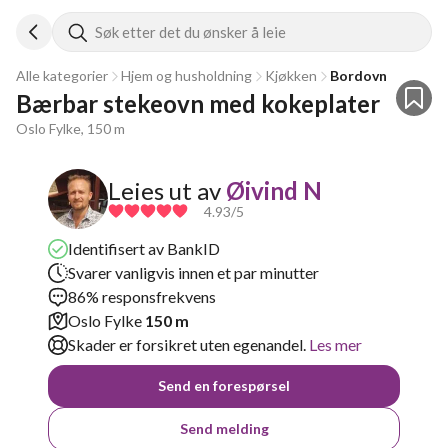
Søk etter det du ønsker å leie
Alle kategorier
Hjem og husholdning
Kjøkken
Bordovn
Bærbar stekeovn med kokeplater
Oslo Fylke, 150 m
Leies ut av
Øivind N
4.93
/5
Identifisert av BankID
Svarer vanligvis innen et par minutter
86% responsfrekvens
Oslo Fylke
150 m
Skader er forsikret uten egenandel.
Les mer
Send en forespørsel
Send melding