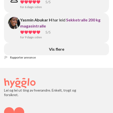
5
/5
for 6 døgn siden
Yasmin Abukar H
har leid
Sekketralle 200 kg
magasintralle
5
/5
for 9 døgn siden
Vis flere
Rapporter annonse
Lei og lei ut ting av hverandre. Enkelt, trygt og
forsikret.