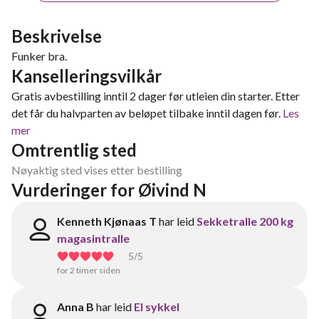
Beskrivelse
Funker bra.
Kanselleringsvilkår
Gratis avbestilling inntil 2 dager før utleien din starter. Etter
det får du halvparten av beløpet tilbake inntil dagen før.
Les
mer
Omtrentlig sted
Nøyaktig sted vises etter bestilling
Vurderinger for Øivind N
Kenneth Kjønaas T
har leid
Sekketralle 200 kg
magasintralle
5
/5
for 2 timer siden
Anna B
har leid
El sykkel