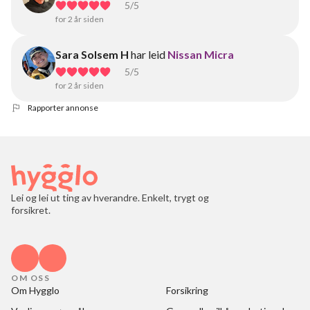
5
/5
for 2 år siden
Sara Solsem H
har leid
Nissan Micra
5
/5
for 2 år siden
Rapporter annonse
Lei og lei ut ting av hverandre. Enkelt, trygt og
forsikret.
OM OSS
Om Hygglo
Forsikring