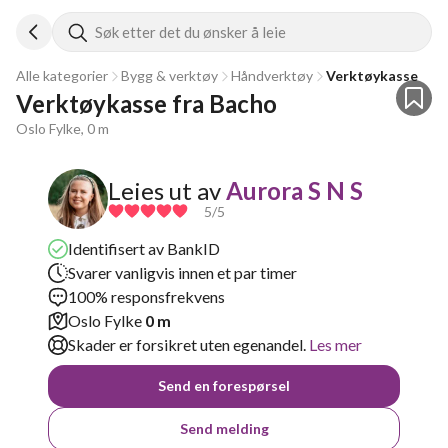
Søk etter det du ønsker å leie
Alle kategorier
Bygg & verktøy
Håndverktøy
Verktøykasse
Verktøykasse fra Bacho
Oslo Fylke, 0 m
Leies ut av
Aurora S N S
5
/5
Identifisert av BankID
Svarer vanligvis innen et par timer
100% responsfrekvens
Oslo Fylke
0 m
Skader er forsikret uten egenandel.
Les mer
Send en forespørsel
Send melding