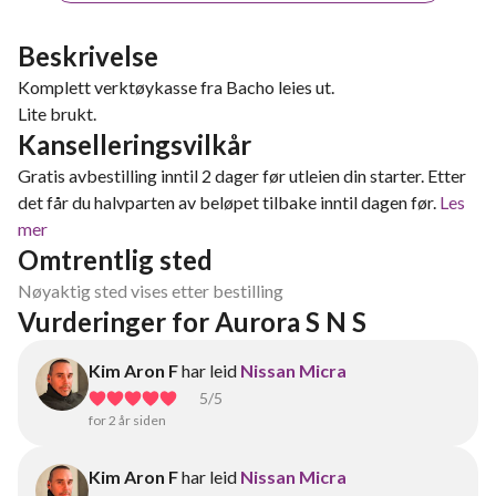
Beskrivelse
Komplett verktøykasse fra Bacho leies ut.
Lite brukt.
Kanselleringsvilkår
Gratis avbestilling inntil 2 dager før utleien din starter. Etter
det får du halvparten av beløpet tilbake inntil dagen før.
Les
mer
Omtrentlig sted
Nøyaktig sted vises etter bestilling
Vurderinger for Aurora S N S
Kim Aron F
har leid
Nissan Micra
5
/5
for 2 år siden
Kim Aron F
har leid
Nissan Micra