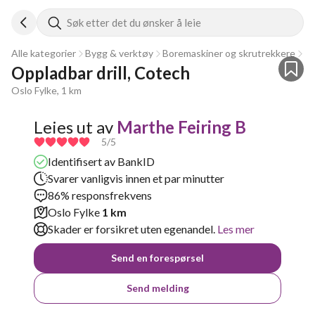
Søk etter det du ønsker å leie
Alle kategorier
Bygg & verktøy
Boremaskiner og skrutrekkere
Sk
Oppladbar drill, Cotech
Oslo Fylke, 1 km
Leies ut av
Marthe Feiring B
5
/5
Identifisert av BankID
Svarer vanligvis innen et par minutter
86% responsfrekvens
Oslo Fylke
1 km
Skader er forsikret uten egenandel.
Les mer
Send en forespørsel
Send melding