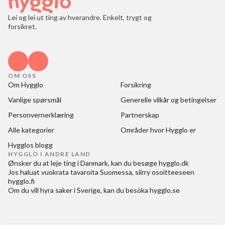
Lei og lei ut ting av hverandre. Enkelt, trygt og
forsikret.
OM OSS
Om Hygglo
Forsikring
Vanlige spørsmål
Generelle vilkår og betingelser
Personvernerklæring
Partnerskap
Alle kategorier
Områder hvor Hygglo er
Hygglos blogg
HYGGLO I ANDRE LAND
Ønsker du at
leje ting i Danmark
, kan du besøge
hygglo.dk
Jos haluat
vuokrata tavaroita Suomessa
, siirry osoitteeseen
hygglo.fi
Om du vill
hyra saker i Sverige
, kan du besöka
hygglo.se