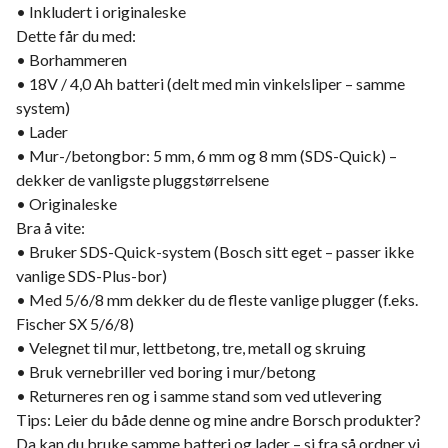
• Inkludert i originaleske
Dette får du med:
• Borhammeren
• 18V / 4,0 Ah batteri (delt med min vinkelsliper – samme
system)
• Lader
• Mur-/betongbor: 5 mm, 6 mm og 8 mm (SDS-Quick) –
dekker de vanligste pluggstørrelsene
• Originaleske
Bra å vite:
• Bruker SDS-Quick-system (Bosch sitt eget – passer ikke
vanlige SDS-Plus-bor)
• Med 5/6/8 mm dekker du de fleste vanlige plugger (f.eks.
Fischer SX 5/6/8)
• Velegnet til mur, lettbetong, tre, metall og skruing
• Bruk vernebriller ved boring i mur/betong
• Returneres ren og i samme stand som ved utlevering
Tips: Leier du både denne og mine andre Borsch produkter?
Da kan du bruke samme batteri og lader – si fra så ordner vi