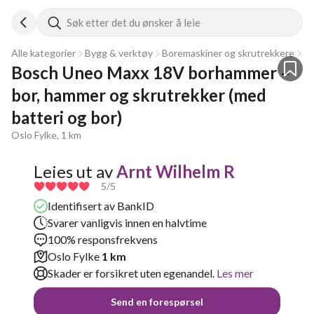
Søk etter det du ønsker å leie
Alle kategorier
Bygg & verktøy
Boremaskiner og skrutrekkere
B
Bosch Uneo Maxx 18V borhammer – 
bor, hammer og skrutrekker (med 
batteri og bor)
Oslo Fylke, 1 km
Leies ut av
Arnt Wilhelm R
5
/5
Identifisert av BankID
Svarer vanligvis innen en halvtime
100% responsfrekvens
Oslo Fylke
1 km
Skader er forsikret uten egenandel.
Les mer
Send en forespørsel