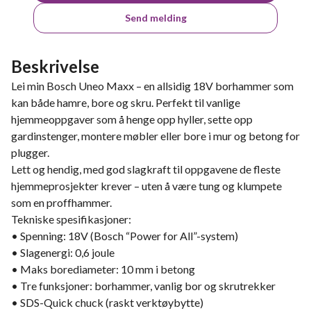
Send melding
Beskrivelse
Lei min Bosch Uneo Maxx – en allsidig 18V borhammer som
kan både hamre, bore og skru. Perfekt til vanlige
hjemmeoppgaver som å henge opp hyller, sette opp
gardinstenger, montere møbler eller bore i mur og betong for
plugger.
Lett og hendig, med god slagkraft til oppgavene de fleste
hjemmeprosjekter krever – uten å være tung og klumpete
som en proffhammer.
Tekniske spesifikasjoner:
• Spenning: 18V (Bosch “Power for All”-system)
• Slagenergi: 0,6 joule
• Maks borediameter: 10 mm i betong
• Tre funksjoner: borhammer, vanlig bor og skrutrekker
• SDS-Quick chuck (raskt verktøybytte)