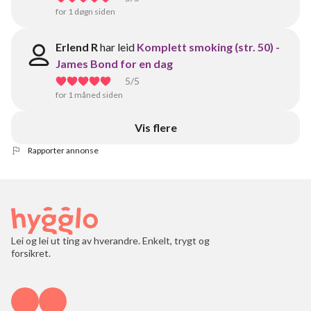
for 1 døgn siden
Erlend R
har leid
Komplett smoking (str. 50) -
James Bond for en dag
5
/5
for 1 måned siden
Vis flere
Rapporter annonse
Lei og lei ut ting av hverandre. Enkelt, trygt og
forsikret.