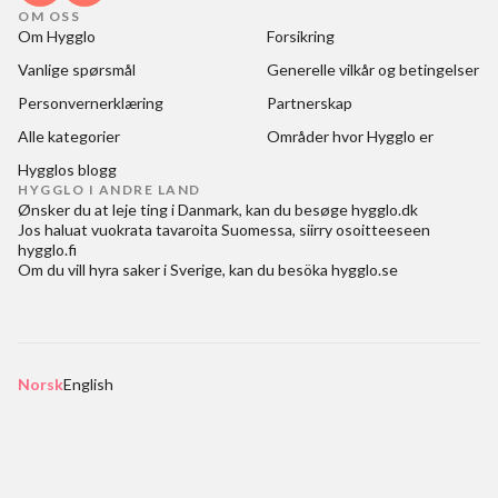
OM OSS
Om Hygglo
Forsikring
Vanlige spørsmål
Generelle vilkår og betingelser
Personvernerklæring
Partnerskap
Alle kategorier
Områder hvor Hygglo er
Hygglos blogg
HYGGLO I ANDRE LAND
Ønsker du at
leje ting i Danmark
, kan du besøge
hygglo.dk
Jos haluat
vuokrata tavaroita Suomessa
, siirry osoitteeseen
hygglo.fi
Om du vill
hyra saker i Sverige
, kan du besöka
hygglo.se
Norsk
English