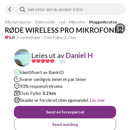
Søk etter det du ønsker å leie
Alle kategorier
Elektronikk
Lyd
Mikrofon
Myggmikrofon
RØDE WIRELESS PRO MIKROFONER
5,0
· 3 vurderinger · Oslo Fylke, 3.2 km
Leies ut av
Daniel H
5
/5
Identifisert av BankID
Svarer vanligvis innen et par timer
93% responsfrekvens
Oslo Fylke
3.2 km
Skader er forsikret uten egenandel.
Les mer
Send en forespørsel
Send melding