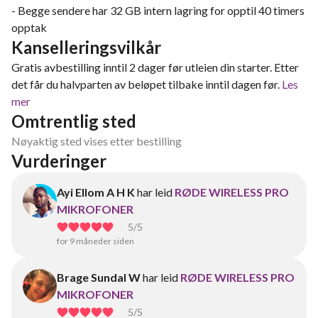
- Begge sendere har 32 GB intern lagring for opptil 40 timers
opptak
Kanselleringsvilkår
Gratis avbestilling inntil 2 dager før utleien din starter. Etter
det får du halvparten av beløpet tilbake inntil dagen før.
Les
mer
Omtrentlig sted
Nøyaktig sted vises etter bestilling
Vurderinger
Ayi Ellom A H K
har leid
RØDE WIRELESS PRO
MIKROFONER
5
/5
for 9 måneder siden
Brage Sundal W
har leid
RØDE WIRELESS PRO
MIKROFONER
5
/5