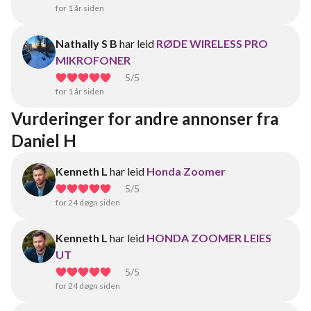
for 1 år siden
Nathally S B
har leid
RØDE WIRELESS PRO
MIKROFONER
5
/5
for 1 år siden
Vurderinger for andre annonser fra 
Daniel H
Kenneth L
har leid
Honda Zoomer
5
/5
for 24 døgn siden
Kenneth L
har leid
HONDA ZOOMER LEIES
UT
5
/5
for 24 døgn siden