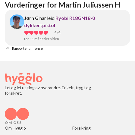
Vurderinger for Martin Juliussen H
Jørn G
har leid
Ryobi R18GN18-0
dykkertpistol
5
/5
for 11 måneder siden
Rapporter annonse
Lei og lei ut ting av hverandre. Enkelt, trygt og
forsikret.
OM OSS
Om Hygglo
Forsikring