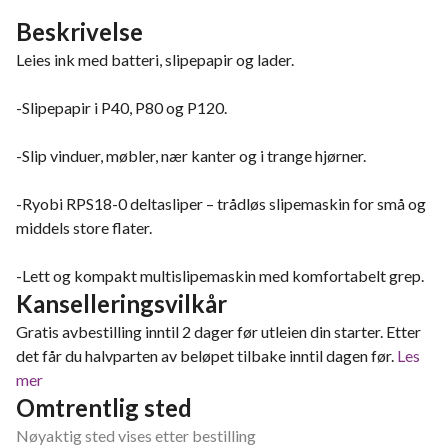
Beskrivelse
Leies ink med batteri, slipepapir og lader.
-Slipepapir i P40, P80 og P120.
-Slip vinduer, møbler, nær kanter og i trange hjørner.
-Ryobi RPS18-0 deltasliper – trådløs slipemaskin for små og
middels store flater.
-Lett og kompakt multislipemaskin med komfortabelt grep.
Kanselleringsvilkår
Gratis avbestilling inntil 2 dager før utleien din starter. Etter
det får du halvparten av beløpet tilbake inntil dagen før.
Les
mer
Omtrentlig sted
Nøyaktig sted vises etter bestilling