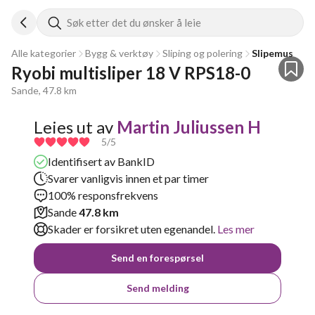
Søk etter det du ønsker å leie
Alle kategorier
Bygg & verktøy
Sliping og polering
Slipemus
Ryobi multisliper 18 V RPS18-0
Sande, 47.8 km
Leies ut av
Martin Juliussen H
5
/5
Identifisert av BankID
Svarer vanligvis innen et par timer
100% responsfrekvens
Sande
47.8 km
Skader er forsikret uten egenandel.
Les mer
Send en forespørsel
Send melding