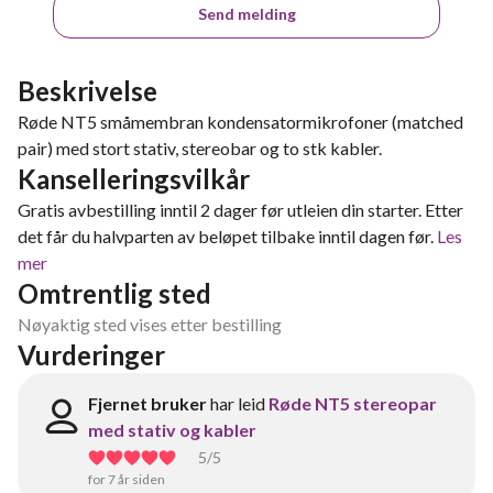
Send melding
Beskrivelse
Røde NT5 småmembran kondensatormikrofoner (matched
pair) med stort stativ, stereobar og to stk kabler.
Kanselleringsvilkår
Gratis avbestilling inntil 2 dager før utleien din starter. Etter
det får du halvparten av beløpet tilbake inntil dagen før.
Les
mer
Omtrentlig sted
Nøyaktig sted vises etter bestilling
Vurderinger
Fjernet bruker
har leid
Røde NT5 stereopar
med stativ og kabler
5
/5
for 7 år siden