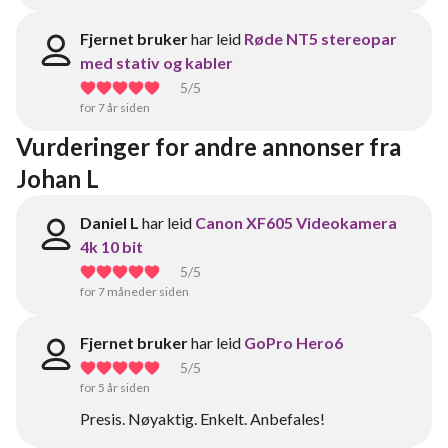
Fjernet bruker
har leid
Røde NT5 stereopar
med stativ og kabler
5
/5
for 7 år siden
Vurderinger for andre annonser fra 
Johan L
Daniel L
har leid
Canon XF605 Videokamera
4k 10 bit
5
/5
for 7 måneder siden
Fjernet bruker
har leid
GoPro Hero6
5
/5
for 5 år siden
Presis. Nøyaktig. Enkelt. Anbefales!