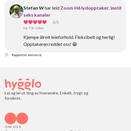
Stefan W
har leid
Zoom H6 lydopptaker, inntil
seks kanaler
5
/5
for 7 år siden
Kjempe ålreit leieforhold. Fleksibelt og herlig!
Opptakeren reddet oss! 😁
Rapporter annonse
Lei og lei ut ting av hverandre. Enkelt, trygt og
forsikret.
OM OSS