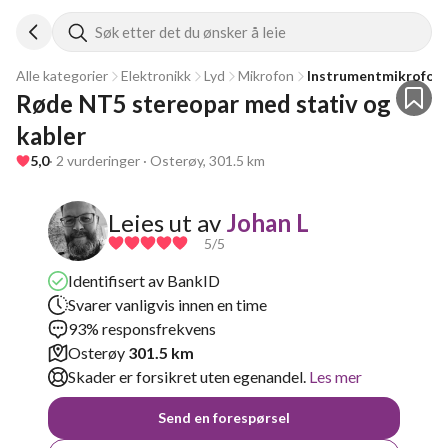
Søk etter det du ønsker å leie
Alle kategorier
Elektronikk
Lyd
Mikrofon
Instrumentmikrofon
Røde NT5 stereopar med stativ og 
kabler
5,0
· 2 vurderinger · Osterøy, 301.5 km
Leies ut av
Johan L
5
/5
Identifisert av BankID
Svarer vanligvis innen en time
93% responsfrekvens
Osterøy
301.5 km
Skader er forsikret uten egenandel.
Les mer
Send en forespørsel