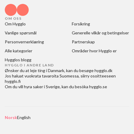
OM OSS
Om Hygglo
Forsikring
Vanlige spørsmål
Generelle vilkår og betingelser
Personvernerklæring
Partnerskap
Alle kategorier
Områder hvor Hygglo er
Hygglos blogg
HYGGLO I ANDRE LAND
Ønsker du at
leje ting i Danmark
, kan du besøge
hygglo.dk
Jos haluat
vuokrata tavaroita Suomessa
, siirry osoitteeseen
hygglo.fi
Om du vill
hyra saker i Sverige
, kan du besöka
hygglo.se
Norsk
English