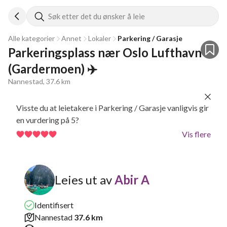
Søk etter det du ønsker å leie
Alle kategorier
Annet
Lokaler
Parkering / Garasje
Parkeringsplass nær Oslo Lufthavn 
(Gardermoen) ✈️
Nannestad, 37.6 km
Visste du at leietakere i Parkering / Garasje vanligvis gir
en vurdering på 5?
Vis flere
Leies ut av
Abir A
Identifisert
Nannestad
37.6 km