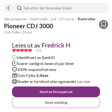
Søk etter det du ønsker å leie
Alle kategorier
Elektronikk
Lyd
DJ-utstyr
Kontroller
Pioneer CDJ 3000 
Oslo Fylke, 2.4 km
Leies ut av
Fredrick H
5
/5
Identifisert av BankID
Svarer vanligvis innen et par timer
100% responsfrekvens
Oslo Fylke
2.4 km
Skader er forsikret uten egenandel.
Les mer
Send en forespørsel
Send melding