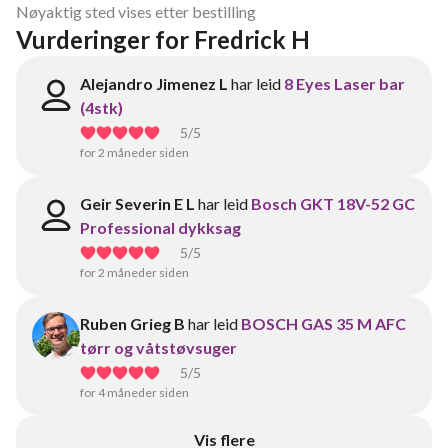
Nøyaktig sted vises etter bestilling
Vurderinger for Fredrick H
Alejandro Jimenez L
har leid
8 Eyes Laser bar
(4stk)
5
/5
for 2 måneder siden
Geir Severin E L
har leid
Bosch GKT 18V-52 GC
Professional dykksag
5
/5
for 2 måneder siden
Ruben Grieg B
har leid
BOSCH GAS 35 M AFC
tørr og våtstøvsuger
5
/5
for 4 måneder siden
Vis flere