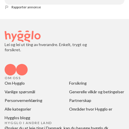
Rapporter annonse
Lei og lei ut ting av hverandre. Enkelt, trygt og
forsikret.
OM OSS
Om Hygglo
Forsikring
Vanlige spørsmål
Generelle vilkår og betingelser
Personvernerklæring
Partnerskap
Alle kategorier
Områder hvor Hygglo er
Hygglos blogg
HYGGLO I ANDRE LAND
Ønsker du at
leje ting i Danmark
, kan du besøge
hygglo.dk