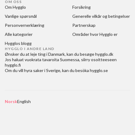
OM OSS
Om Hygglo
Forsikring
Vanlige spørsmål
Generelle vilkår og betingelser
Personvernerklæring
Partnerskap
Alle kategorier
Områder hvor Hygglo er
Hygglos blogg
HYGGLO I ANDRE LAND
Ønsker du at
leje ting i Danmark
, kan du besøge
hygglo.dk
Jos haluat
vuokrata tavaroita Suomessa
, siirry osoitteeseen
hygglo.fi
Om du vill
hyra saker i Sverige
, kan du besöka
hygglo.se
Norsk
English