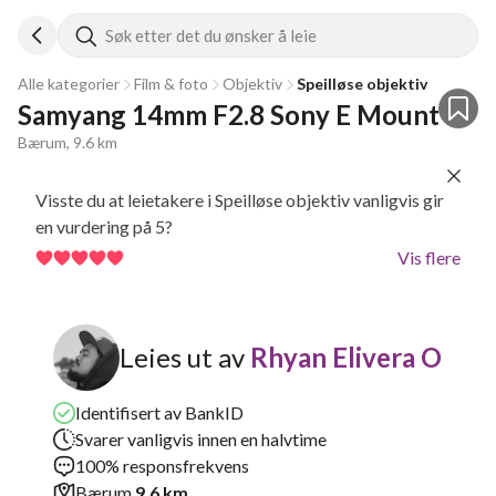
Søk etter det du ønsker å leie
Alle kategorier
Film & foto
Objektiv
Speilløse objektiv
Samyang 14mm F2.8 Sony E Mount
Bærum, 9.6 km
Visste du at leietakere i Speilløse objektiv vanligvis gir
en vurdering på 5?
Vis flere
Leies ut av
Rhyan Elivera O
Identifisert av BankID
Svarer vanligvis innen en halvtime
100% responsfrekvens
Bærum
9.6 km