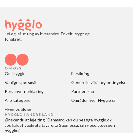
Lei og lei ut ting av hverandre. Enkelt, trygt og
forsikret.
OM OSS
Om Hygglo
Forsikring
Vanlige spørsmål
Generelle vilkår og betingelser
Personvernerklæring
Partnerskap
Alle kategorier
Områder hvor Hygglo er
Hygglos blogg
HYGGLO I ANDRE LAND
Ønsker du at
leje ting i Danmark
, kan du besøge
hygglo.dk
Jos haluat
vuokrata tavaroita Suomessa
, siirry osoitteeseen
hygglo.fi