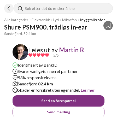
Søk etter det du ønsker å leie
Alle kategorier
Elektronikk
Lyd
Mikrofon
Myggmikrofon
Shure PSM900, trådløs in-ear
Sandefjord, 82.4 km
Leies ut av
Martin R
5
/5
Identifisert av BankID
Svarer vanligvis innen et par timer
93% responsfrekvens
Sandefjord
82.4 km
Skader er forsikret uten egenandel.
Les mer
Send en forespørsel
Send melding