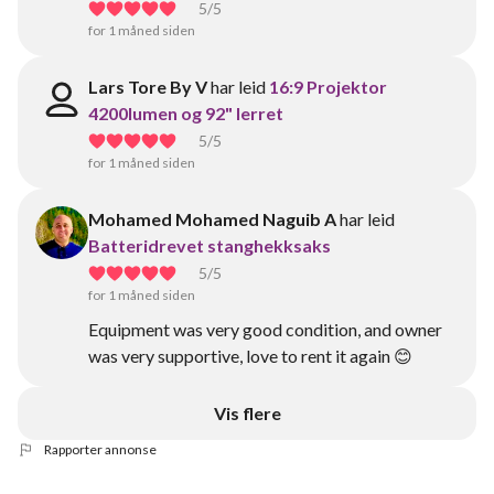
5
/5
for 1 måned siden
Lars Tore By V
har leid
16:9 Projektor
4200lumen og 92" lerret
5
/5
for 1 måned siden
Mohamed Mohamed Naguib A
har leid
Batteridrevet stanghekksaks
5
/5
for 1 måned siden
Equipment was very good condition, and owner
was very supportive, love to rent it again 😊
Vis flere
Rapporter annonse