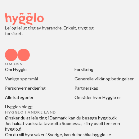
Lei og lei ut ting av hverandre. Enkelt, trygt og
forsikret.
OM OSS
Om Hygglo
Forsikring
Vanlige spørsmål
Generelle vilkår og betingelser
Personvernerklæring
Partnerskap
Alle kategorier
Områder hvor Hygglo er
Hygglos blogg
HYGGLO I ANDRE LAND
Ønsker du at
leje ting i Danmark
, kan du besøge
hygglo.dk
Jos haluat
vuokrata tavaroita Suomessa
, siirry osoitteeseen
hygglo.fi
Om du vill
hyra saker i Sverige
, kan du besöka
hygglo.se