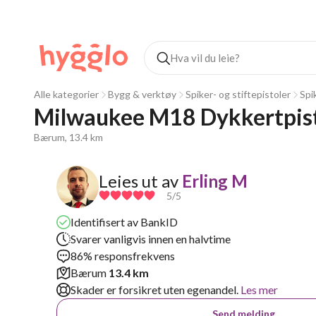
Alle kategorier
Bygg & verktøy
Spiker- og stiftepistoler
Spi
Milwaukee M18 Dykkertpis
Bærum, 13.4 km
Leies ut av
Erling M
5
/5
Identifisert av BankID
Svarer vanligvis innen en halvtime
86% responsfrekvens
Bærum
13.4 km
Skader er forsikret uten egenandel.
Les mer
Send melding