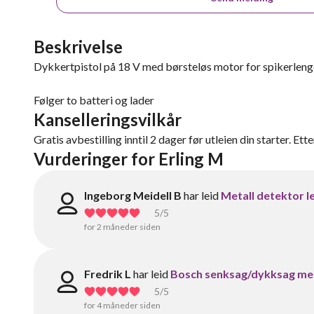
Beskrivelse
Dykkertpistol på 18 V med børsteløs motor for spikerleng
Følger to batteri og lader
Kanselleringsvilkår
Gratis avbestilling inntil 2 dager før utleien din starter. Ett
Vurderinger for Erling M
Ingeborg Meidell B
har leid
Metall detektor le
5
/5
for 2 måneder siden
Fredrik L
har leid
Bosch senksag/dykksag me
5
/5
for 4 måneder siden