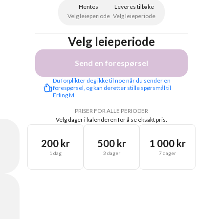
Hentes
Leveres tilbake
Velg leieperiode
Velg leieperiode
Velg leieperiode
Send en forespørsel
Du forplikter deg ikke til noe når du sender en 
forespørsel, og kan deretter stille spørsmål til 
Erling M
PRISER FOR ALLE PERIODER
Velg dager i kalenderen for å se eksakt pris.
200 kr
500 kr
1 000 kr
1 dag
3 dager
7 dager