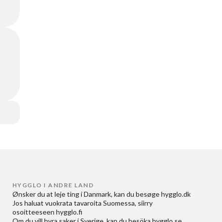
HYGGLO I ANDRE LAND
Ønsker du at
leje ting i Danmark
, kan du besøge
hygglo.dk
Jos haluat
vuokrata tavaroita Suomessa
, siirry
osoitteeseen
hygglo.fi
Om du vill
hyra saker i Sverige
, kan du besöka
hygglo.se