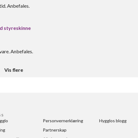
id. Anbefales.
d styreskinne
are. Anbefales.
Vis flere
SS
gglo
Personvernerklæring
Hygglos blogg
ing
Partnerskap