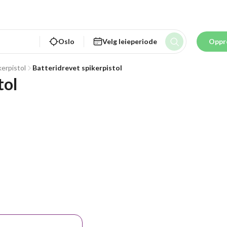
Oslo
Velg leieperiode
Oppr
kerpistol
Batteridrevet spikerpistol
tol