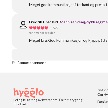
Meget god kommunikasjon i forkant og presis i t
Fredrik L
har leid
Bosch senksag/dykksag me
5
/5
for 7 måneder siden
Meget bra. God kommunikasjon og kjapp på å sv
Rapporter annonse
OM O
Om Hy
Lei og lei ut ting av hverandre. Enkelt, trygt og
Forsikr
forsikret.