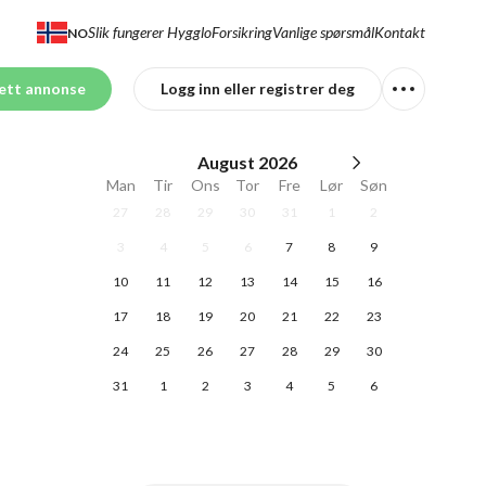
Slik fungerer Hygglo
Forsikring
Vanlige spørsmål
Kontakt
NO
ett annonse
Logg inn eller registrer deg
August
2026
Man
Tir
Ons
Tor
Fre
Lør
Søn
27
28
29
30
31
1
2
3
4
5
6
7
8
9
10
11
12
13
14
15
16
17
18
19
20
21
22
23
24
25
26
27
28
29
30
31
1
2
3
4
5
6