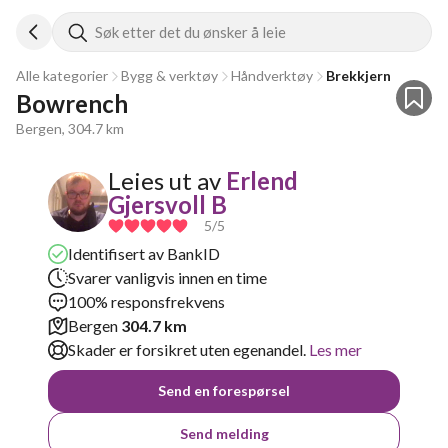
Søk etter det du ønsker å leie
Alle kategorier
Bygg & verktøy
Håndverktøy
Brekkjern
Bowrench
Bergen, 304.7 km
Leies ut av
Erlend
Gjersvoll B
5
/5
Identifisert av BankID
Svarer vanligvis innen en time
100% responsfrekvens
Bergen
304.7 km
Skader er forsikret uten egenandel.
Les mer
Send en forespørsel
Send melding