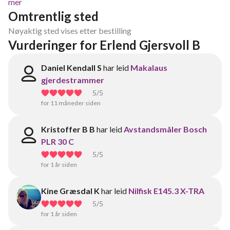
mer
Omtrentlig sted
Nøyaktig sted vises etter bestilling
Vurderinger for Erlend Gjersvoll B
Daniel Kendall S
har leid
Makalaus
gjerdestrammer
5
/5
for 11 måneder siden
Kristoffer B B
har leid
Avstandsmåler Bosch
PLR 30 C
5
/5
for 1 år siden
Kine Græsdal K
har leid
Nilfisk E145.3 X-TRA
5
/5
for 1 år siden