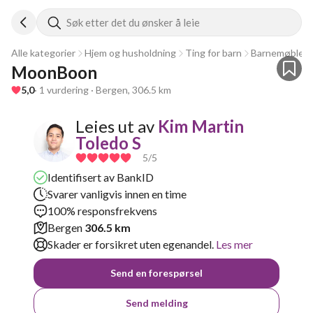
Søk etter det du ønsker å leie
Alle kategorier
Hjem og husholdning
Ting for barn
Barnemøbler
MoonBoon
5,0
· 1 vurdering · Bergen, 306.5 km
Leies ut av
Kim Martin
Toledo S
5
/5
Identifisert av BankID
Svarer vanligvis innen en time
100% responsfrekvens
Bergen
306.5 km
Skader er forsikret uten egenandel.
Les mer
Send en forespørsel
Send melding