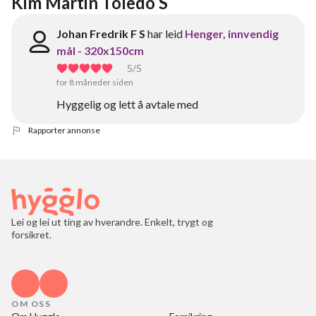
Kim Martin Toledo S
Johan Fredrik F S
har leid
Henger, innvendig
mål - 320x150cm
5
/5
for 8 måneder siden
Hyggelig og lett å avtale med
Rapporter annonse
Lei og lei ut ting av hverandre. Enkelt, trygt og
forsikret.
OM OSS