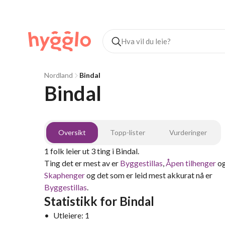
Nordland
Bindal
Bindal
Oversikt
Topp-lister
Vurderinger
1
folk leier ut
3
ting
i
Bindal
.
Ting det er mest av er
Byggestillas
,
Åpen tilhenger
o
Skaphenger
og det som er leid mest akkurat nå er
Byggestillas
.
Statistikk for
Bindal
•
Utleiere:
1