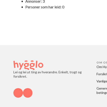
•
Annonser:
3
•
Personer som har leid:
0
OM O
Om Hy
Lei og lei ut ting av hverandre. Enkelt, trygt og
Forsikr
forsikret.
Vanlig
Generel
beting