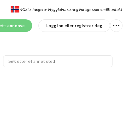
Slik fungerer Hygglo
Forsikring
Vanlige spørsmål
Kontakt
NO
ett annonse
Logg inn eller registrer deg