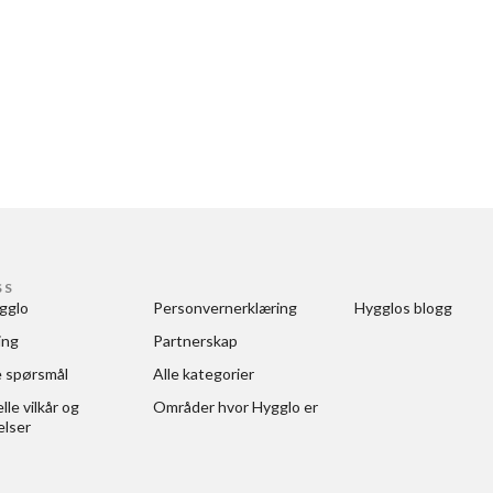
SS
gglo
Personvernerklæring
Hygglos blogg
ing
Partnerskap
e spørsmål
Alle kategorier
le vilkår og 
Områder hvor Hygglo er
elser