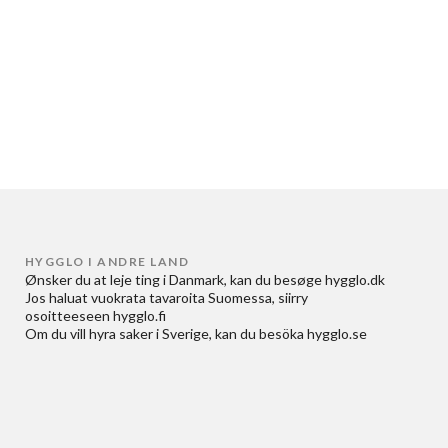
HYGGLO I ANDRE LAND
Ønsker du at
leje ting i Danmark
, kan du besøge
hygglo.dk
Jos haluat
vuokrata tavaroita Suomessa
, siirry
osoitteeseen
hygglo.fi
Om du vill
hyra saker i Sverige
, kan du besöka
hygglo.se