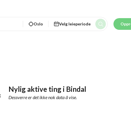
Oslo
Velg leieperiode
Oppr
Nylig aktive ting
i
Bindal
g
Dessverre er det ikke nok data å vise.