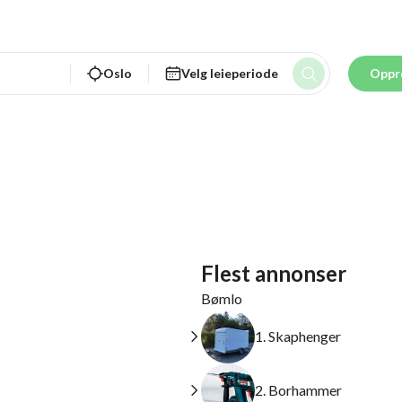
Oslo
Velg leieperiode
Oppr
Flest annonser
Bømlo
1. Skaphenger
2. Borhammer