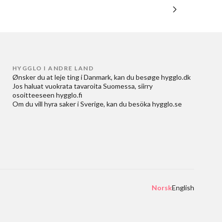
HYGGLO I ANDRE LAND
Ønsker du at
leje ting i Danmark
, kan du besøge
hygglo.dk
Jos haluat
vuokrata tavaroita Suomessa
, siirry
osoitteeseen
hygglo.fi
Om du vill
hyra saker i Sverige
, kan du besöka
hygglo.se
Norsk
English