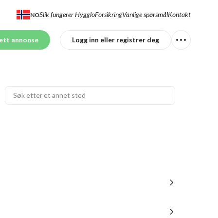
Slik fungerer Hygglo
Forsikring
Vanlige spørsmål
Kontakt
NO
ett annonse
Logg inn eller registrer deg