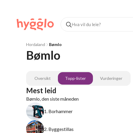
Hordaland
Bømlo
Bømlo
Oversikt
Topp-lister
Vurderinger
Mest leid
Bømlo, den siste måneden
1. Borhammer
2. Byggestillas