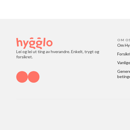
OM O
Om Hy
Lei og lei ut ting av hverandre. Enkelt, trygt og
Forsikr
forsikret.
Vanlig
Generel
beting