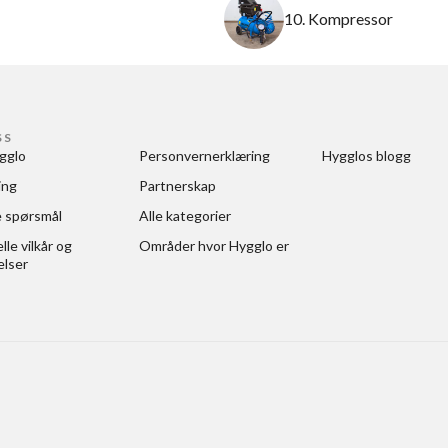
10. Kompressor
SS
gglo
Personvernerklæring
Hygglos blogg
ing
Partnerskap
e spørsmål
Alle kategorier
le vilkår og 
Områder hvor Hygglo er
elser