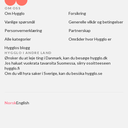
OM OSS
Om Hygglo
Forsikring
Vanlige spørsmål
Generelle vilkår og betingelser
Personvernerklæring
Partnerskap
Alle kategorier
Områder hvor Hygglo er
Hygglos blogg
HYGGLO I ANDRE LAND
Ønsker du at
leje ting i Danmark
, kan du besøge
hygglo.dk
Jos haluat
vuokrata tavaroita Suomessa
, siirry osoitteeseen
hygglo.fi
Om du vill
hyra saker i Sverige
, kan du besöka
hygglo.se
Norsk
English