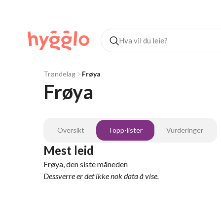
Trøndelag
Frøya
Frøya
Oversikt
Topp-lister
Vurderinger
Mest leid
Frøya, den siste måneden
Dessverre er det ikke nok data å vise.