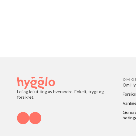
OM O
Om Hy
Lei og lei ut ting av hverandre. Enkelt, trygt og
Forsikr
forsikret.
Vanlig
Generel
beting