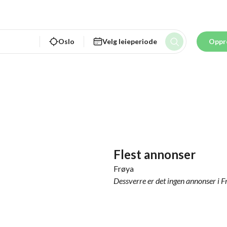
Oslo
Velg leieperiode
Oppr
Flest annonser
Frøya
Dessverre er det ingen annonser i F