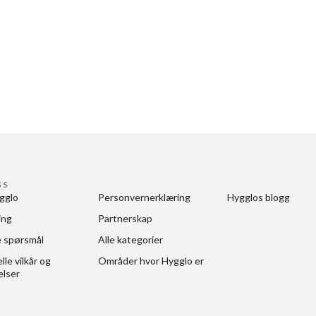
SS
gglo
Personvernerklæring
Hygglos blogg
ing
Partnerskap
e spørsmål
Alle kategorier
le vilkår og 
Områder hvor Hygglo er
elser