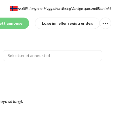
Slik fungerer Hygglo
Forsikring
Vanlige spørsmål
Kontakt
NO
ett annonse
Logg inn eller registrer deg
røya så langt.