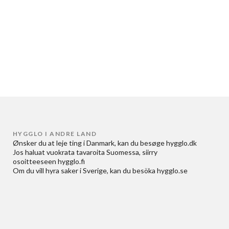
HYGGLO I ANDRE LAND
Ønsker du at
leje ting i Danmark
, kan du besøge
hygglo.dk
Jos haluat
vuokrata tavaroita Suomessa
, siirry
osoitteeseen
hygglo.fi
Om du vill
hyra saker i Sverige
, kan du besöka
hygglo.se