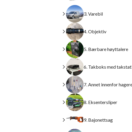
3. Varebil
4. Objektiv
5. Bærbare høyttalere
6. Takboks med takstat
7. Annet innenfor hage
8. Eksentersliper
9. Bajonettsag