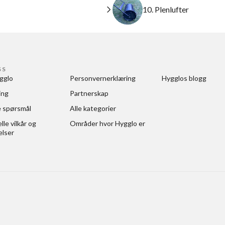
10. Plenlufter
SS
gglo
Personvernerklæring
Hygglos blogg
ing
Partnerskap
e spørsmål
Alle kategorier
le vilkår og 
Områder hvor Hygglo er
elser