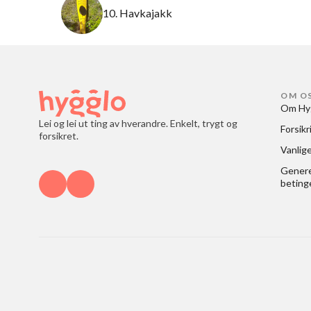
10. Havkajakk
OM O
Om Hy
Lei og lei ut ting av hverandre. Enkelt, trygt og
Forsikr
forsikret.
Vanlig
Generel
beting