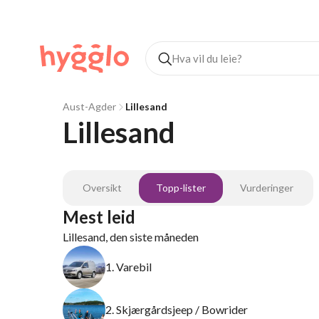
Aust-Agder
Lillesand
Lillesand
Oversikt
Topp-lister
Vurderinger
Mest leid
Lillesand, den siste måneden
1. Varebil
2. Skjærgårdsjeep / Bowrider