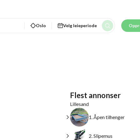
Oslo
Velg leieperiode
Oppr
Flest annonser
Lillesand
1. Åpen tilhenger
2. Slipemus