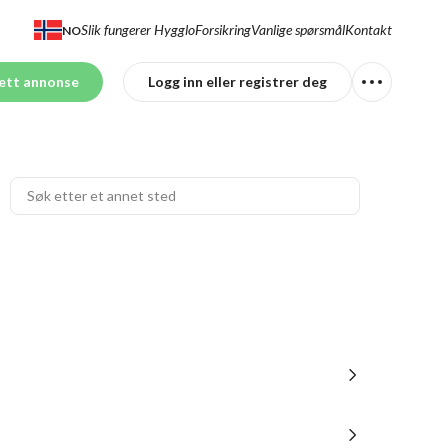
Slik fungerer Hygglo
Forsikring
Vanlige spørsmål
Kontakt
NO
ett annonse
Logg inn eller registrer deg