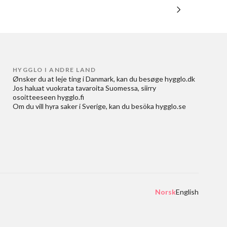
HYGGLO I ANDRE LAND
Ønsker du at
leje ting i Danmark
, kan du besøge
hygglo.dk
Jos haluat
vuokrata tavaroita Suomessa
, siirry
osoitteeseen
hygglo.fi
Om du vill
hyra saker i Sverige
, kan du besöka
hygglo.se
Norsk
English